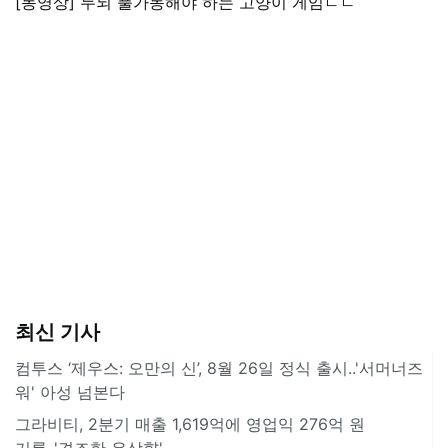
[동영상] 두뇌 풀가동해야 하는 고양이 게임ㄷㄷ
최신 기사
컴투스 ‘제우스: 오만의 신’, 8월 26일 정식 출시..'서머너즈
워' 아성 넘본다
그라비티, 2분기 매출 1,619억에 영업익 276억 원
기록..'견조한 우상향'