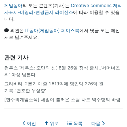
게임동아
의 모든 콘텐츠(기사)는
Creative commons 저작
자표시-비영리-변경금지 라이선스
에 따라 이용할 수 있습
니다.
의견은
IT동아(게임동아) 페이스북
에서 덧글 또는 메신
저로 남겨주세요.
관련 기사
컴투스 ‘제우스: 오만의 신’, 8월 26일 정식 출시..'서머너즈
워' 아성 넘본다
그라비티, 2분기 매출 1,619억에 영업익 276억 원
기록..'견조한 우상향'
[한주의게임소식] 세일이 불러온 스팀 차트 역주행의 바람
이전
위로
목록
다음