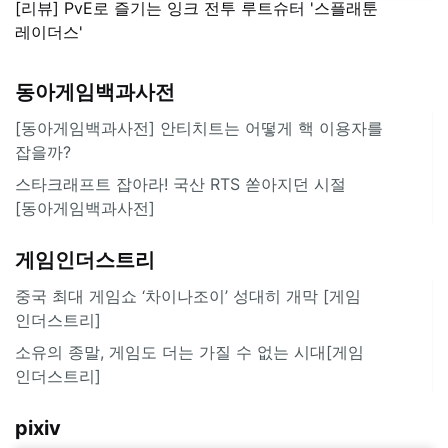
[리뷰] PvE로 즐기는 잉크 전투 루트슈터 '스플래툰
레이더스'
동아게임백과사전
[동아게임백과사전] 안티치트는 어떻게 핵 이용자를
잡을까?
스타크래프트 잡아라! 국산 RTS 쏟아지던 시절
[동아게임백과사전]
게임인더스트리
중국 최대 게임쇼 ‘차이나조이’ 성대히 개막 [게임
인더스트리]
소유의 종말, 게임도 더는 가질 수 없는 시대[게임
인더스트리]
pixiv