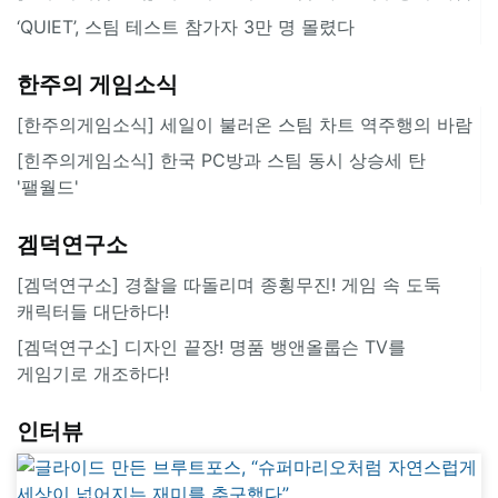
‘QUIET’, 스팀 테스트 참가자 3만 명 몰렸다
한주의 게임소식
[한주의게임소식] 세일이 불러온 스팀 차트 역주행의 바람
[힌주의게임소식] 한국 PC방과 스팀 동시 상승세 탄
'팰월드'
겜덕연구소
[겜덕연구소] 경찰을 따돌리며 종횡무진! 게임 속 도둑
캐릭터들 대단하다!
[겜덕연구소] 디자인 끝장! 명품 뱅앤올룹슨 TV를
게임기로 개조하다!
인터뷰