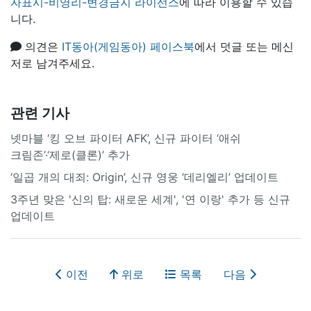
자표시-비영리-변경금지 라이선스
에 따라 이용할 수 있습
니다.
의견은
IT동아(게임동아) 페이스북
에서 덧글 또는 메신
저로 남겨주세요.
관련 기사
넷마블 ‘킹 오브 파이터 AFK’, 신규 파이터 ‘애쉬
크림존’·‘제로(클론)’ 추가
‘일곱 개의 대죄: Origin’, 신규 영웅 ‘데리엘리’ 업데이트
3주년 맞은 '신의 탑: 새로운 세계', '연 이랑' 추가 등 신규
업데이트
이전
위로
목록
다음