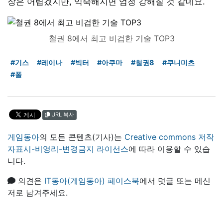
장은 어렵겠지만, 익숙해지면 엄청 강해질 것 같네요.
철권 8에서 최고 비겁한 기술 TOP3
#기스
#레이나
#빅터
#아쿠마
#철권8
#쿠니미츠
#폴
URL 복사
게임동아
의 모든 콘텐츠(기사)는
Creative commons 저작
자표시-비영리-변경금지 라이선스
에 따라 이용할 수 있습
니다.
의견은
IT동아(게임동아) 페이스북
에서 덧글 또는 메신
저로 남겨주세요.