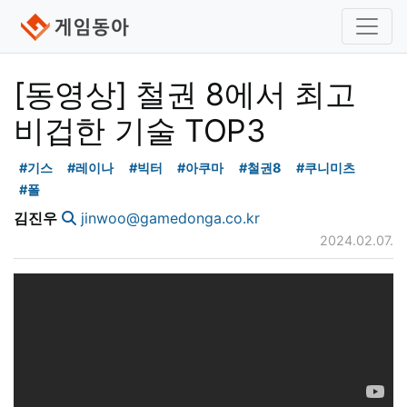
[동영상] 철권 8에서 최고
비겁한 기술 TOP3
#기스
#레이나
#빅터
#아쿠마
#철권8
#쿠니미츠
#폴
김진우
jinwoo@gamedonga.co.kr
2024.02.07.