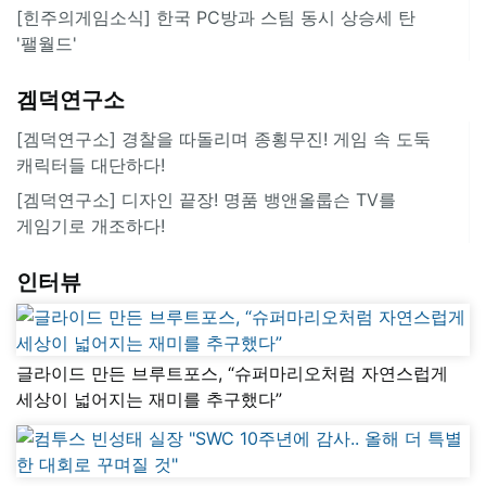
[힌주의게임소식] 한국 PC방과 스팀 동시 상승세 탄
'팰월드'
겜덕연구소
[겜덕연구소] 경찰을 따돌리며 종횡무진! 게임 속 도둑
캐릭터들 대단하다!
[겜덕연구소] 디자인 끝장! 명품 뱅앤올룹슨 TV를
게임기로 개조하다!
인터뷰
글라이드 만든 브루트포스, “슈퍼마리오처럼 자연스럽게
세상이 넓어지는 재미를 추구했다”