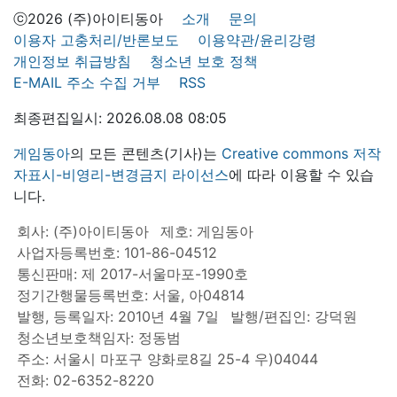
ⓒ2026 (주)아이티동아
소개
문의
이용자 고충처리/반론보도
이용약관/윤리강령
개인정보 취급방침
청소년 보호 정책
E-MAIL 주소 수집 거부
RSS
최종편집일시: 2026.08.08 08:05
게임동아
의 모든 콘텐츠(기사)는
Creative commons 저작
자표시-비영리-변경금지 라이선스
에 따라 이용할 수 있습
니다.
회사: (주)아이티동아
제호: 게임동아
사업자등록번호: 101-86-04512
통신판매: 제 2017-서울마포-1990호
정기간행물등록번호: 서울, 아04814
발행, 등록일자: 2010년 4월 7일
발행/편집인: 강덕원
청소년보호책임자: 정동범
주소: 서울시 마포구 양화로8길 25-4 우)04044
전화: 02-6352-8220