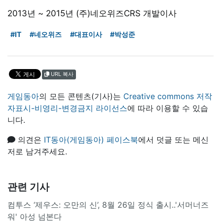
2013년 ~ 2015년 (주)네오위즈CRS 개발이사
#IT
#네오위즈
#대표이사
#박성준
URL 복사
게임동아
의 모든 콘텐츠(기사)는
Creative commons 저작
자표시-비영리-변경금지 라이선스
에 따라 이용할 수 있습
니다.
의견은
IT동아(게임동아) 페이스북
에서 덧글 또는 메신
저로 남겨주세요.
관련 기사
컴투스 ‘제우스: 오만의 신’, 8월 26일 정식 출시..'서머너즈
워' 아성 넘본다