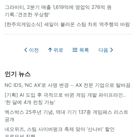
그라비티, 2분기 매출 1,619억에 영업익 276억 원
기록..'견조한 우상향'
[한주의게임소식] 세일이 불러온 스팀 차트 역주행의 바람
이전
위로
목록
다음
인기 뉴스
NC IDS, ‘NC AX’로 사명 변경 ∙∙∙ AX 전문 기업으로 탈바꿈
[기획] AI 도입 후 극적으로 바뀐 게임 개발 파이프라인..
'한 달에 4개 런칭 가능'
엑스박스 25주년 기념, 역대 기기 137종 게임패스 리스트
공개
네오위즈, 스팀 사이버펑크 축제 맞아 ‘산나비’ 할인
프로모션 진행