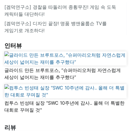
[겜덕연구소] 경찰을 따돌리며 종횡무진! 게임 속 도둑
캐릭터들 대단하다!
[겜덕연구소] 디자인 끝장! 명품 뱅앤올룹슨 TV를
게임기로 개조하다!
인터뷰
글라이드 만든 브루트포스, “슈퍼마리오처럼 자연스럽게
세상이 넓어지는 재미를 추구했다”
컴투스 빈성태 실장 "SWC 10주년에 감사.. 올해 더 특별한
대회로 꾸며질 것"
리뷰