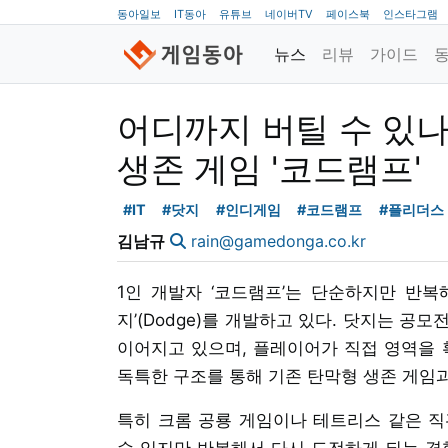
동아일보
IT동아
유튜브
네이버TV
페이스북
인스타그램
뉴스
리뷰
가이드
어디까지 버틸 수 있나
생존 게임 '코드램프'
#IT
#닷지
#인디게임
#코드램프
#플리더스
김남규
rain@gamedonga.co.kr
1인 개발자 ‘코드램프’는 단순하지만 반복
지’(Dodge)를 개발하고 있다. 닷지는 
이어지고 있으며, 플레이어가 직접 영역을
독특한 구조를 통해 기존 탄막형 생존 게임
특히 크롬 공룡 게임이나 테트리스 같은 직
수 있지만 반복해서 다시 도전하게 되는 경