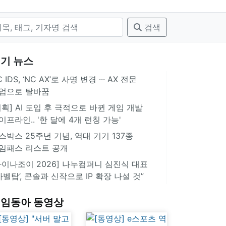
검색
기 뉴스
 IDS, ‘NC AX’로 사명 변경 ∙∙∙ AX 전문
업으로 탈바꿈
기획] AI 도입 후 극적으로 바뀐 게임 개발
이프라인.. '한 달에 4개 런칭 가능'
스박스 25주년 기념, 역대 기기 137종
임패스 리스트 공개
차이나조이 2026] 나누컴퍼니 심진식 대표
‘바벨탑’, 콘솔과 신작으로 IP 확장 나설 것”
임동아 동영상