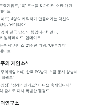
드랩게임즈, '롬' 코스튬 & 가디언 소환 개편
데이트
가이드] 4명의 캐릭터가 만들어가는 액션의
양성. ‘신데리아’
이것이 결국 당신의 뜻입니까!" 던파,
미카엘라’레이드' 업데이트
서든어택’ 서비스 21주년 기념, ‘UP투게더’
데이트
주의 게임소식
힌주의게임소식] 한국 PC방과 스팀 동시 상승세
 '팰월드'
동영상] "장례식인가요? 아니요 축제입니다"
식 출시로 다시 폭발한 팰월드
겜덕연구소