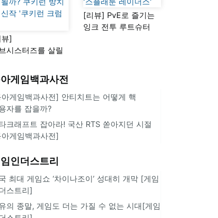
[리뷰] PvE로 즐기는
잉크 전투 루트슈터
리뷰]
'스플래툰 레이더스'
브시스터즈를 살릴
로운 돌파구 될까?
키런 방치형 신작
동아게임백과사전
쿠키런 크럼블'
동아게임백과사전] 안티치트는 어떻게 핵
용자를 잡을까?
타크래프트 잡아라! 국산 RTS 쏟아지던 시절
동아게임백과사전]
게임인더스트리
국 최대 게임쇼 ‘차이나조이’ 성대히 개막 [게임
더스트리]
유의 종말, 게임도 더는 가질 수 없는 시대[게임
더스트리]