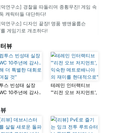
겜덕연구소] 경찰을 따돌리며 종횡무진! 게임 속
둑 캐릭터들 대단하다!
겜덕연구소] 디자인 끝장! 명품 뱅앤올룹슨
V를 게임기로 개조하다!
인터뷰
투스 빈성태 실장
테레민 인터랙티브
SWC 10주년에 감사..
"'리전 오브 저지먼트',
해 더 특별한 대회로
익숙한
며질 것"
메트로배니아의
리뷰
재미를 현대적으로"