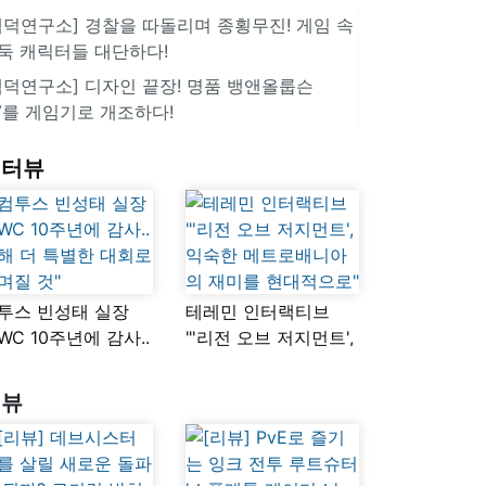
겜덕연구소] 경찰을 따돌리며 종횡무진! 게임 속
둑 캐릭터들 대단하다!
겜덕연구소] 디자인 끝장! 명품 뱅앤올룹슨
V를 게임기로 개조하다!
인터뷰
투스 빈성태 실장
테레민 인터랙티브
SWC 10주년에 감사..
"'리전 오브 저지먼트',
해 더 특별한 대회로
익숙한
며질 것"
메트로배니아의
리뷰
재미를 현대적으로"