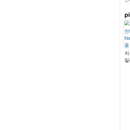
pi
지
일
님
리