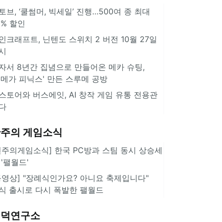
토브, ‘쿨썸머, 빅세일’ 진행…500여 종 최대
0% 할인
인크래프트, 닌텐도 스위치 2 버전 10월 27일
시
자서 8년간 집념으로 만들어온 메카 슈팅,
오메가 피닉스' 만든 스루메 공방
스토어와 버스에잇, AI 창작 게임 유통 전용관
다
주의 게임소식
힌주의게임소식] 한국 PC방과 스팀 동시 상승세
 '팰월드'
동영상] "장례식인가요? 아니요 축제입니다"
식 출시로 다시 폭발한 팰월드
겜덕연구소