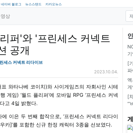
네이버 블로그
뉴스스탠드
카카오뉴스
동영상
리퍼'와 '프린세스 커넥트
인
NC
션 공개
기
린세스 커넥트 리다이브
[
파
2023.10.04.
엑
대표 와타나베 코이치)와 사이게임즈의 자회사인 시테
게
행 게임) ‘월드 플리퍼’에 모바일 RPG ‘프린세스 커넥
[
다고 4일 밝혔다.
“
에 이은 두 번째 합작으로, ‘프린세스 커넥트 리다이
게
쿄우카]’를 포함한 신규 한정 캐릭터 3종을 선보였다.