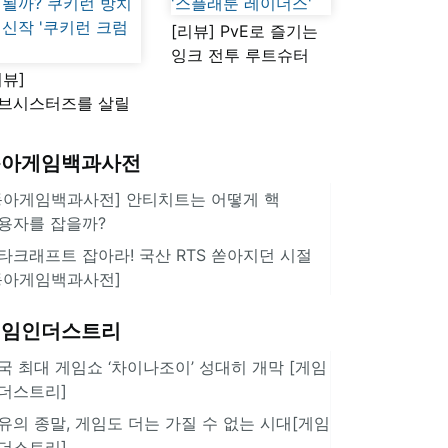
[리뷰] PvE로 즐기는
잉크 전투 루트슈터
리뷰]
'스플래툰 레이더스'
브시스터즈를 살릴
로운 돌파구 될까?
키런 방치형 신작
동아게임백과사전
쿠키런 크럼블'
동아게임백과사전] 안티치트는 어떻게 핵
용자를 잡을까?
타크래프트 잡아라! 국산 RTS 쏟아지던 시절
동아게임백과사전]
게임인더스트리
국 최대 게임쇼 ‘차이나조이’ 성대히 개막 [게임
더스트리]
유의 종말, 게임도 더는 가질 수 없는 시대[게임
더스트리]