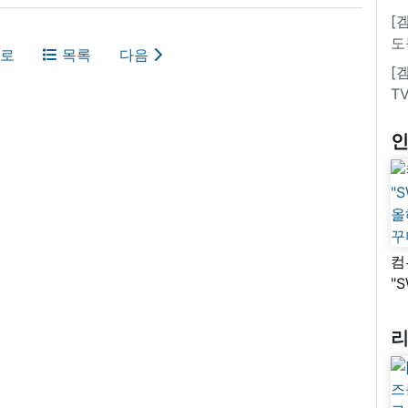
[
도
로
목록
다음
[
T
컴
"
올
꾸