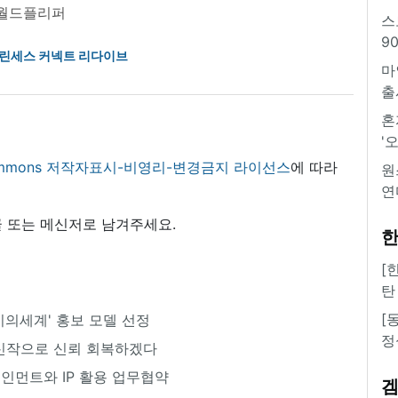
월드플리퍼
스
9
린세스 커넥트 리다이브
마
출
혼
'
 commons 저작자표시-비영리-변경금지 라이선스
에 따라
원
연
 또는 메신저로 남겨주세요.
한
[
탄
[
비의세계' 홍보 모델 선정
정
 신작으로 신뢰 회복하겠다
인먼트와 IP 활용 업무협약