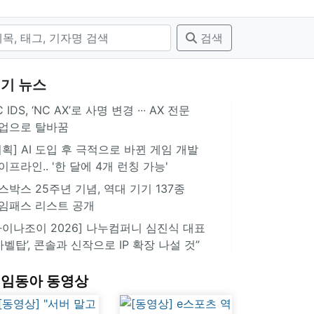
검색
기 뉴스
 IDS, ‘NC AX’로 사명 변경 ∙∙∙ AX 전문
업으로 탈바꿈
기획] AI 도입 후 극적으로 바뀐 게임 개발
이프라인.. '한 달에 4개 런칭 가능'
스박스 25주년 기념, 역대 기기 137종
임패스 리스트 공개
차이나조이 2026] 나누컴퍼니 심진식 대표
‘바벨탑’, 콘솔과 신작으로 IP 확장 나설 것”
임동아 동영상