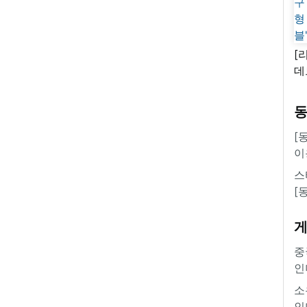
[
데
새
쿠
'
[
이
스
[
중
인
소
인