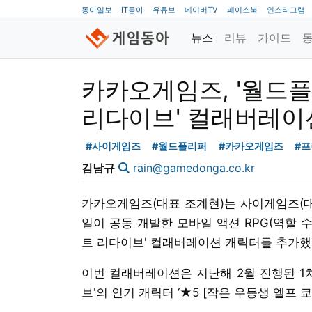
동아일보
IT동아
유튜브
네이버TV
페이스북
인스타그램
뉴스
리뷰
가이드
카카오게임즈, '월드플
리다이브' 컬래버레이
#사이게임즈
#월드플리퍼
#카카오게임즈
#프
김남규
rain@gamedonga.co.kr
카카오게임즈(대표 조계현)는 사이게임즈(
일이 공동 개발한 모바일 액션 RPG(역할 수
트 리다이브' 컬래버레이션 캐릭터를 추가했
이번 컬래버레이션은 지난해 2월 진행된 1차
브'의 인기 캐릭터 ‘★5 [작은 우등생 엘프 