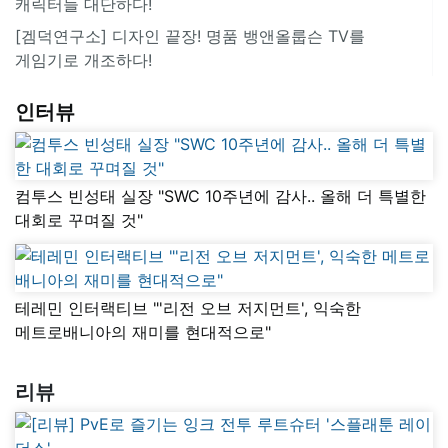
캐릭터들 대단하다!
[겜덕연구소] 디자인 끝장! 명품 뱅앤올룹슨 TV를
게임기로 개조하다!
인터뷰
컴투스 빈성태 실장 "SWC 10주년에 감사.. 올해 더 특별한
대회로 꾸며질 것"
테레민 인터랙티브 "'리전 오브 저지먼트', 익숙한
메트로배니아의 재미를 현대적으로"
리뷰