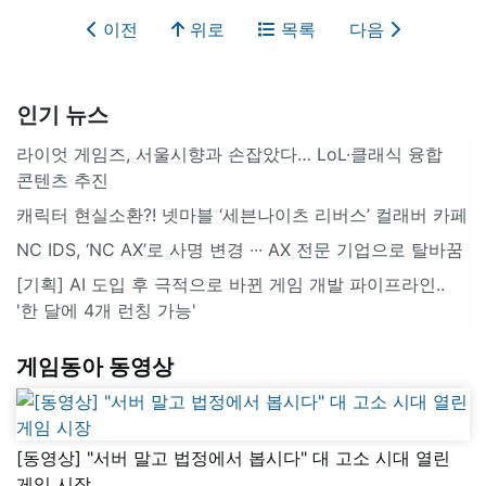
이전
위로
목록
다음
인기 뉴스
라이엇 게임즈, 서울시향과 손잡았다… LoL·클래식 융합
콘텐츠 추진
캐릭터 현실소환?! 넷마블 ‘세븐나이츠 리버스’ 컬래버 카페
NC IDS, ‘NC AX’로 사명 변경 ∙∙∙ AX 전문 기업으로 탈바꿈
[기획] AI 도입 후 극적으로 바뀐 게임 개발 파이프라인..
'한 달에 4개 런칭 가능'
게임동아 동영상
[동영상] "서버 말고 법정에서 봅시다" 대 고소 시대 열린
게임 시장