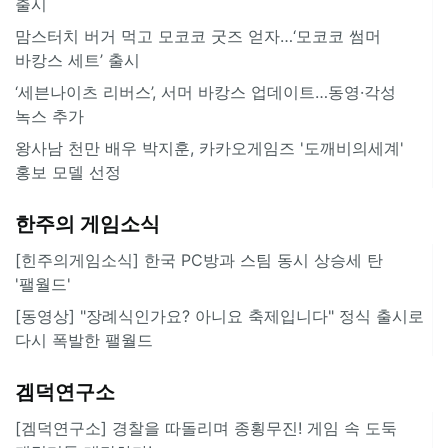
출시
맘스터치 버거 먹고 모코코 굿즈 얻자…‘모코코 썸머
바캉스 세트’ 출시
‘세븐나이츠 리버스’, 서머 바캉스 업데이트…동영·각성
녹스 추가
왕사남 천만 배우 박지훈, 카카오게임즈 '도깨비의세계'
홍보 모델 선정
한주의 게임소식
[힌주의게임소식] 한국 PC방과 스팀 동시 상승세 탄
'팰월드'
[동영상] "장례식인가요? 아니요 축제입니다" 정식 출시로
다시 폭발한 팰월드
겜덕연구소
[겜덕연구소] 경찰을 따돌리며 종횡무진! 게임 속 도둑