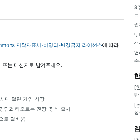
3
등
웹
넷
개
 commons 저작자표시-비영리-변경금지 라이선스
에 따라
연
초
 또는 메신저로 남겨주세요.
한
[
탄
 시대 열린 게임 시장
[
킹덤2: 타오르는 전장’ 정식 출시
정
 기업으로 탈바꿈
[