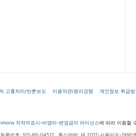
자 고충처리/반론보도
이용약관/윤리강령
개인정보 취급방
 commons 저작자표시-비영리-변경금지 라이선스
에 따라 이용할 
록번호: 101-86-04512
통신판매: 제 2017-서울마포-1990