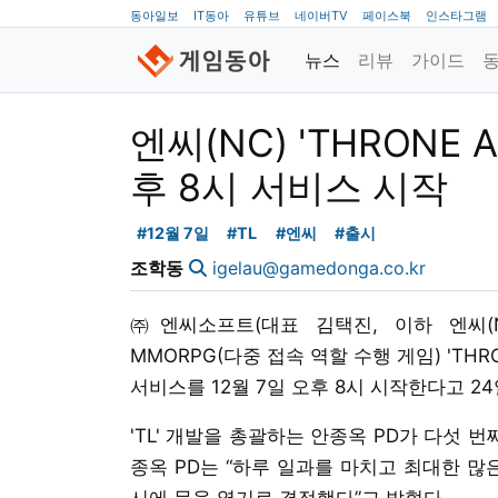
동아일보
IT동아
유튜브
네이버TV
페이스북
인스타그램
뉴스
리뷰
가이드
엔씨(NC) 'THRONE A
후 8시 서비스 시작
#12월 7일
#TL
#엔씨
#출시
조학동
igelau@gamedonga.co.kr
㈜엔씨소프트(대표 김택진, 이하 엔씨(
MMORPG(다중 접속 역할 수행 게임) 'THRON
서비스를 12월 7일 오후 8시 시작한다고 2
'TL' 개발을 총괄하는 안종옥 PD가 다섯 
종옥 PD는 “하루 일과를 마치고 최대한 많
시에 문을 열기로 결정했다”고 밝혔다.