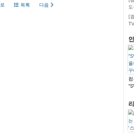
로
목록
다음
도
[
T
컴
"
올
꾸