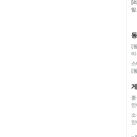
[
잉
'
[
이
스
[
중
인
소
인