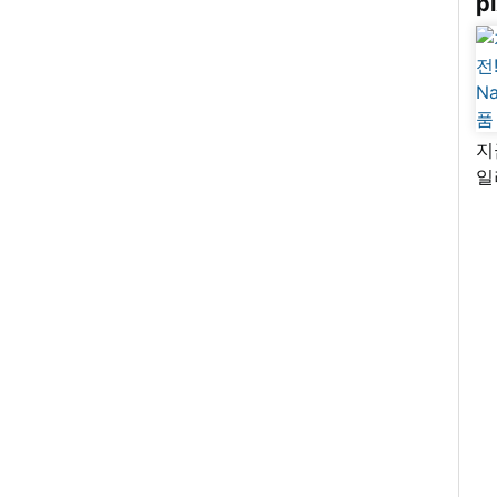
pi
지
일
님
리