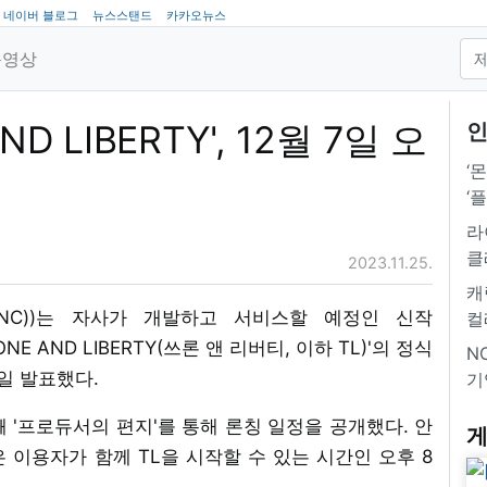
네이버 블로그
뉴스스탠드
카카오뉴스
동영상
ND LIBERTY', 12월 7일 오
인
‘
‘
라
클
2023.11.25.
캐
NC))는 자사가 개발하고 서비스할 예정인 신작
컬
E AND LIBERTY(쓰론 앤 리버티, 이하 TL)'의 정식
NC
4일 발표했다.
기
번째 '프로듀서의 편지'를 통해 론칭 일정을 공개했다. 안
게
은 이용자가 함께 TL을 시작할 수 있는 시간인 오후 8