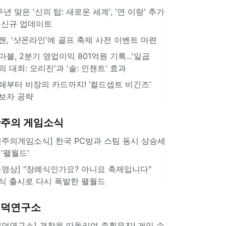
주년 맞은 '신의 탑: 새로운 세계', '연 이랑' 추가
 신규 업데이트
젠, '샷온라인'에 골프 축제 사전 이벤트 마련
마블, 2분기 영업이익 801억원 기록...'일곱
의 대죄: 오리진'과 '솔: 인챈트' 효과
쇄부터 비장의 카드까지! ‘컬드셉트 비긴즈’
보자 공략
주의 게임소식
힌주의게임소식] 한국 PC방과 스팀 동시 상승세
 '팰월드'
동영상] "장례식인가요? 아니요 축제입니다"
식 출시로 다시 폭발한 팰월드
겜덕연구소
겜덕연구소] 경찰을 따돌리며 종횡무진! 게임 속