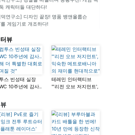
둑 캐릭터들 대단하다!
겜덕연구소] 디자인 끝장! 명품 뱅앤올룹슨
V를 게임기로 개조하다!
인터뷰
투스 빈성태 실장
테레민 인터랙티브
SWC 10주년에 감사..
"'리전 오브 저지먼트',
해 더 특별한 대회로
익숙한
며질 것"
메트로배니아의
리뷰
재미를 현대적으로"