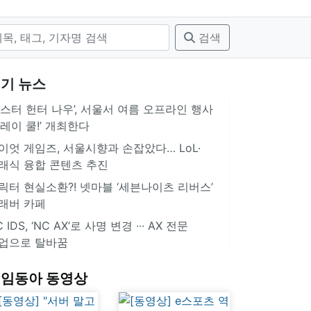
검색
기 뉴스
몬스터 헌터 나우’, 서울서 여름 오프라인 행사
플레이 쿨!’ 개최한다
이엇 게임즈, 서울시향과 손잡았다… LoL·
래식 융합 콘텐츠 추진
릭터 현실소환?! 넷마블 ‘세븐나이츠 리버스’
래버 카페
 IDS, ‘NC AX’로 사명 변경 ∙∙∙ AX 전문
업으로 탈바꿈
임동아 동영상