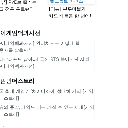
리뷰] PvE로 즐기는
크 전투 루트슈터
[리뷰] 부루마블과
스플래툰 레이더스'
카드 배틀을 한 번에!
10년 만에 등장한 신작
‘컬드셉트 비긴즈’
동아게임백과사전
동아게임백과사전] 안티치트는 어떻게 핵
용자를 잡을까?
타크래프트 잡아라! 국산 RTS 쏟아지던 시절
동아게임백과사전]
게임인더스트리
국 최대 게임쇼 ‘차이나조이’ 성대히 개막 [게임
더스트리]
유의 종말, 게임도 더는 가질 수 없는 시대[게임
더스트리]