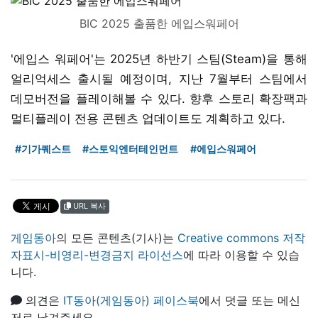
BIC 2025 출품한 에입스워페어
'에입스 워페어'는 2025년 하반기 스팀(Steam)을 통해
얼리억세스 출시될 예정이며, 지난 7월부터 스팀에서
데모버전을 플레이해볼 수 있다. 향후 스토리 확장팩과
멀티플레이 전용 콘텐츠 업데이트도 계획하고 있다.
#기가퀘스트
#스토익엔터테인먼트
#에입스워페어
URL 복사
게임동아
의 모든 콘텐츠(기사)는
Creative commons 저작
자표시-비영리-변경금지 라이선스
에 따라 이용할 수 있습
니다.
의견은
IT동아(게임동아) 페이스북
에서 덧글 또는 메신
저로 남겨주세요.