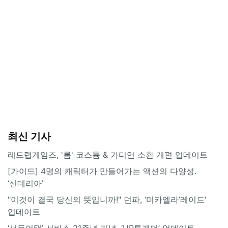
최신 기사
레드랩게임즈, '롬' 코스튬 & 가디언 소환 개편 업데이트
[가이드] 4명의 캐릭터가 만들어가는 액션의 다양성.
‘신데리아’
"이것이 결국 당신의 뜻입니까!" 던파, ‘미카엘라’레이드'
업데이트
‘서든어택’ 서비스 21주년 기념, ‘UP투게더’ 업데이트