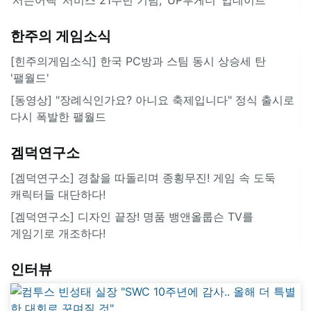
한주의 게임소식
[힌주의게임소식] 한국 PC방과 스팀 동시 상승세 탄
'팰월드'
[동영상] "장례식인가요? 아니요 축제입니다" 정식 출시로
다시 폭발한 팰월드
겜덕연구소
[겜덕연구소] 경찰을 따돌리며 종횡무진! 게임 속 도둑
캐릭터들 대단하다!
[겜덕연구소] 디자인 끝장! 명품 뱅앤올룹슨 TV를
게임기로 개조하다!
인터뷰