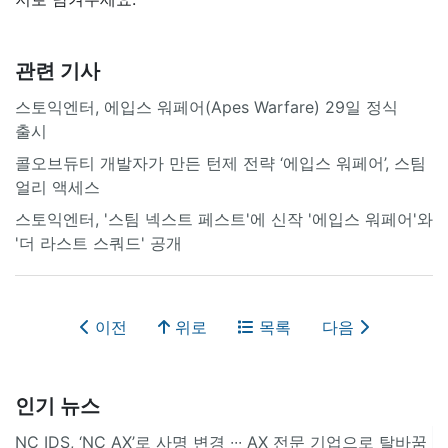
관련 기사
스토익엔터, 에입스 워페어(Apes Warfare) 29일 정식
출시
콜오브듀티 개발자가 만든 턴제 전략 ‘에입스 워페어’, 스팀
얼리 액세스
스토익엔터, '스팀 넥스트 페스트'에 신작 '에입스 워페어'와
'더 라스트 스쿼드' 공개
이전
위로
목록
다음
인기 뉴스
NC IDS, ‘NC AX’로 사명 변경 ∙∙∙ AX 전문 기업으로 탈바꿈