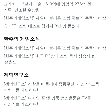
그라비티, 2분기 매출 1,619억에 영업익 276억 원
기록..'견조한 우상향'
[한주의게임소식] 세일이 불러온 스팀 차트 역주행의 바람
‘QUIET’, 스팀 테스트 참가자 3만 명 몰렸다
한주의 게임소식
[한주의게임소식] 세일이 불러온 스팀 차트 역주행의 바람
[힌주의게임소식] 한국 PC방과 스팀 동시 상승세 탄
'팰월드'
겜덕연구소
[겜덕연구소] 경찰을 따돌리며 종횡무진! 게임 속 도둑
캐릭터들 대단하다!
[겜덕연구소] 디자인 끝장! 명품 뱅앤올룹슨 TV를
게임기로 개조하다!