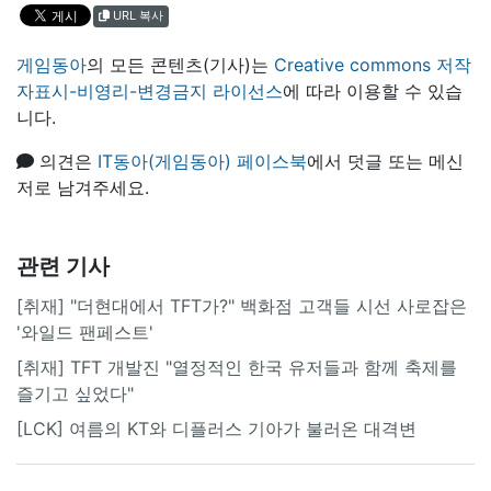
URL 복사
게임동아
의 모든 콘텐츠(기사)는
Creative commons 저작
자표시-비영리-변경금지 라이선스
에 따라 이용할 수 있습
니다.
의견은
IT동아(게임동아) 페이스북
에서 덧글 또는 메신
저로 남겨주세요.
관련 기사
[취재] "더현대에서 TFT가?" 백화점 고객들 시선 사로잡은
'와일드 팬페스트'
[취재] TFT 개발진 "열정적인 한국 유저들과 함께 축제를
즐기고 싶었다"
[LCK] 여름의 KT와 디플러스 기아가 불러온 대격변