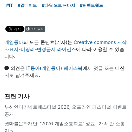
#IT
#업데이트
#타워 오브 판타지
#퍼펙트월드
URL 복사
게임동아
의 모든 콘텐츠(기사)는
Creative commons 저작
자표시-비영리-변경금지 라이선스
에 따라 이용할 수 있습
니다.
의견은
IT동아(게임동아) 페이스북
에서 덧글 또는 메신
저로 남겨주세요.
관련 기사
부산인디커넥트페스티벌 2026, 오프라인 페스티벌 이벤트
공개
넷마블문화재단, '2026 게임소통학교' 성료...가족 간 소통
지원