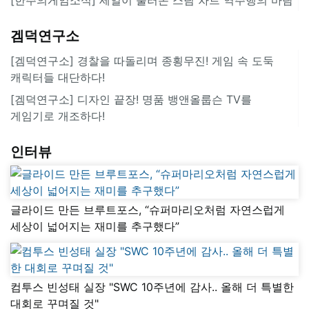
겜덕연구소
[겜덕연구소] 경찰을 따돌리며 종횡무진! 게임 속 도둑
캐릭터들 대단하다!
[겜덕연구소] 디자인 끝장! 명품 뱅앤올룹슨 TV를
게임기로 개조하다!
인터뷰
글라이드 만든 브루트포스, “슈퍼마리오처럼 자연스럽게
세상이 넓어지는 재미를 추구했다”
컴투스 빈성태 실장 "SWC 10주년에 감사.. 올해 더 특별한
대회로 꾸며질 것"