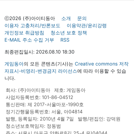
ⓒ2026 (주)아이티동아
소개
문의
이용자 고충처리/반론보도
이용약관/윤리강령
개인정보 취급방침
청소년 보호 정책
E-MAIL 주소 수집 거부
RSS
최종편집일시: 2026.08.10 18:30
게임동아
의 모든 콘텐츠(기사)는
Creative commons 저작
자표시-비영리-변경금지 라이선스
에 따라 이용할 수 있습
니다.
회사: (주)아이티동아
제호: 게임동아
사업자등록번호: 101-86-04512
통신판매: 제 2017-서울마포-1990호
정기간행물등록번호: 서울, 아04814
발행, 등록일자: 2010년 4월 7일
발행/편집인: 강덕원
청소년보호책임자: 정동범
주소: 서울시 마포구 양화로8길 25-4 우)04044