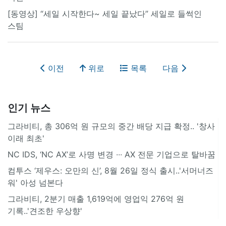
[동영상] “세일 시작한다~ 세일 끝났다” 세일로 들썩인
스팀
이전
위로
목록
다음
인기 뉴스
그라비티, 총 306억 원 규모의 중간 배당 지급 확정.. '창사
이래 최초'
NC IDS, ‘NC AX’로 사명 변경 ∙∙∙ AX 전문 기업으로 탈바꿈
컴투스 ‘제우스: 오만의 신’, 8월 26일 정식 출시..'서머너즈
워' 아성 넘본다
그라비티, 2분기 매출 1,619억에 영업익 276억 원
기록..'견조한 우상향'