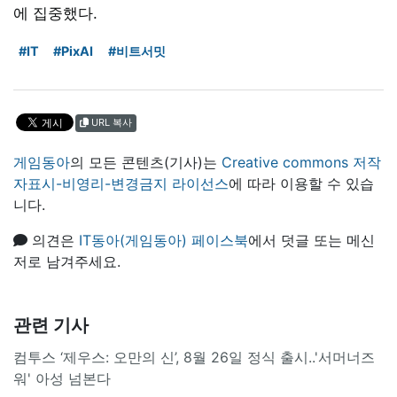
에 집중했다.
#IT
#PixAI
#비트서밋
URL 복사
게임동아
의 모든 콘텐츠(기사)는
Creative commons 저작
자표시-비영리-변경금지 라이선스
에 따라 이용할 수 있습
니다.
의견은
IT동아(게임동아) 페이스북
에서 덧글 또는 메신
저로 남겨주세요.
관련 기사
컴투스 ‘제우스: 오만의 신’, 8월 26일 정식 출시..'서머너즈
워' 아성 넘본다