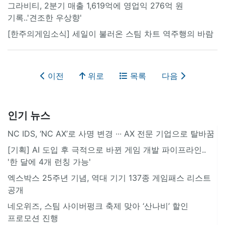
그라비티, 2분기 매출 1,619억에 영업익 276억 원
기록..'견조한 우상향'
[한주의게임소식] 세일이 불러온 스팀 차트 역주행의 바람
이전
위로
목록
다음
인기 뉴스
NC IDS, ‘NC AX’로 사명 변경 ∙∙∙ AX 전문 기업으로 탈바꿈
[기획] AI 도입 후 극적으로 바뀐 게임 개발 파이프라인..
'한 달에 4개 런칭 가능'
엑스박스 25주년 기념, 역대 기기 137종 게임패스 리스트
공개
네오위즈, 스팀 사이버펑크 축제 맞아 ‘산나비’ 할인
프로모션 진행