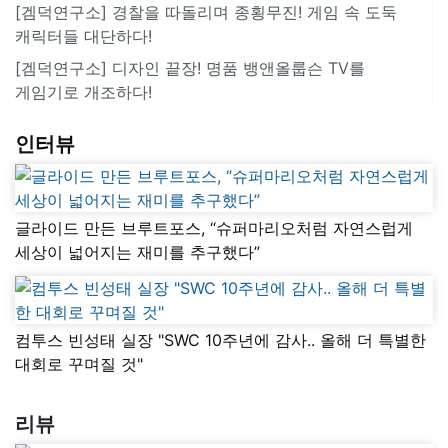
[겜덕연구소] 경찰을 따돌리며 종횡무진! 게임 속 도둑
캐릭터들 대단하다!
[겜덕연구소] 디자인 끝장! 명품 뱅앤올룹슨 TV를
게임기로 개조하다!
인터뷰
글라이드 만든 브루트포스, “슈퍼마리오처럼 자연스럽게
세상이 넓어지는 재미를 추구했다”
컴투스 빈성태 실장 "SWC 10주년에 감사.. 올해 더 특별한
대회로 꾸며질 것"
리뷰