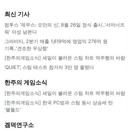
최신 기사
컴투스 ‘제우스: 오만의 신’, 8월 26일 정식 출시..'서머너즈
워' 아성 넘본다
그라비티, 2분기 매출 1,619억에 영업익 276억 원
기록..'견조한 우상향'
[한주의게임소식] 세일이 불러온 스팀 차트 역주행의 바람
‘QUIET’, 스팀 테스트 참가자 3만 명 몰렸다
한주의 게임소식
[한주의게임소식] 세일이 불러온 스팀 차트 역주행의 바람
[힌주의게임소식] 한국 PC방과 스팀 동시 상승세 탄
'팰월드'
겜덕연구소