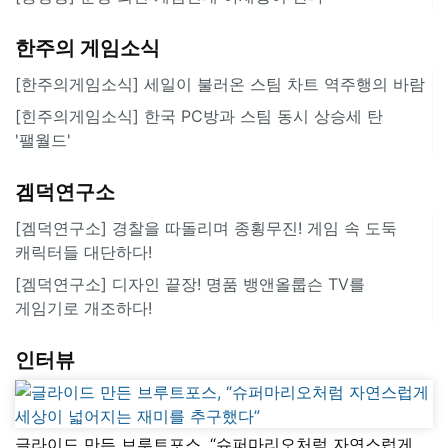
한주의 게임소식
[한주의게임소식] 세일이 불러온 스팀 차트 역주행의 바람
[힌주의게임소식] 한국 PC방과 스팀 동시 상승세 탄
'팰월드'
겜덕연구소
[겜덕연구소] 경찰을 따돌리며 종횡무진! 게임 속 도둑
캐릭터들 대단하다!
[겜덕연구소] 디자인 끝장! 명품 뱅앤올룹슨 TV를
게임기로 개조하다!
인터뷰
글라이드 만든 브루트포스, “슈퍼마리오처럼 자연스럽게