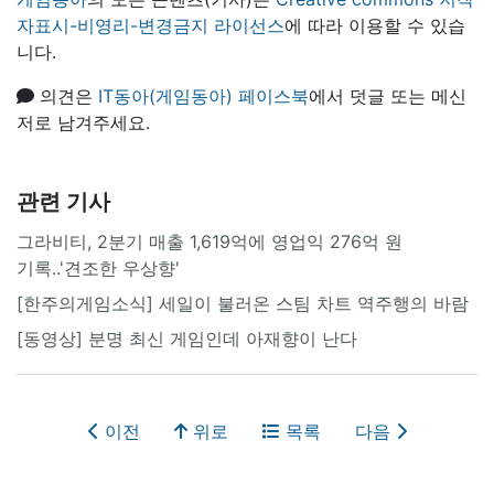
자표시-비영리-변경금지 라이선스
에 따라 이용할 수 있습
니다.
의견은
IT동아(게임동아) 페이스북
에서 덧글 또는 메신
저로 남겨주세요.
관련 기사
그라비티, 2분기 매출 1,619억에 영업익 276억 원
기록..'견조한 우상향'
[한주의게임소식] 세일이 불러온 스팀 차트 역주행의 바람
[동영상] 분명 최신 게임인데 아재향이 난다
이전
위로
목록
다음