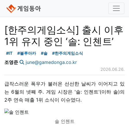
[한주의게임소식] 출시 이후
1위 유지 중인 ‘솔: 인첸트’
#IT
#블루아카
#솔
#한주의게임소식
조영준
june@gamedonga.co.kr
2026.06.26.
급작스러운 폭우가 불러온 선선한 날씨가 이어지고 있
는 6월의 넷째 주. 게임 시장은 '솔: 인첸트'(이하 솔)의
2주 연속 매출 1위 소식이 이슈였다.
솔 인첸트