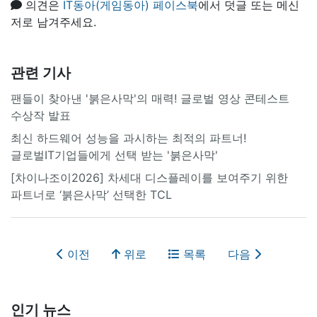
의견은
IT동아(게임동아) 페이스북
에서 덧글 또는 메신
저로 남겨주세요.
관련 기사
팬들이 찾아낸 '붉은사막'의 매력! 글로벌 영상 콘테스트
수상작 발표
최신 하드웨어 성능을 과시하는 최적의 파트너!
글로벌IT기업들에게 선택 받는 '붉은사막'
[차이나조이2026] 차세대 디스플레이를 보여주기 위한
파트너로 ‘붉은사막’ 선택한 TCL
이전
위로
목록
다음
인기 뉴스