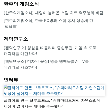
한주의 게임소식
[한주의게임소식] 세일이 불러온 스팀 차트 역주행의 바람
[힌주의게임소식] 한국 PC방과 스팀 동시 상승세 탄
'팰월드'
겜덕연구소
[겜덕연구소] 경찰을 따돌리며 종횡무진! 게임 속 도둑
캐릭터들 대단하다!
[겜덕연구소] 디자인 끝장! 명품 뱅앤올룹슨 TV를
게임기로 개조하다!
인터뷰
글라이드 만든 브루트포스, “슈퍼마리오처럼 자연스럽게
세상이 넓어지는 재미를 추구했다”