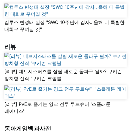
컴투스 빈성태 실장 "SWC 10주년에 감사.. 올해 더 특별한
대회로 꾸며질 것"
리뷰
[리뷰] 데브시스터즈를 살릴 새로운 돌파구 될까? 쿠키런
방치형 신작 '쿠키런 크럼블'
[리뷰] PvE로 즐기는 잉크 전투 루트슈터 '스플래툰
레이더스'
동아게임백과사전