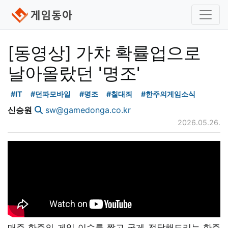
[동영상] 가챠 확률업으로
날아올랐던 '명조'
#IT
#던파모바일
#명조
#칠대죄
#한주의게임소식
신승원
sw@gamedonga.co.kr
2026.05.26.
매주 한주의 게임 이슈를 짧고 굵게 전달해드리는 한주