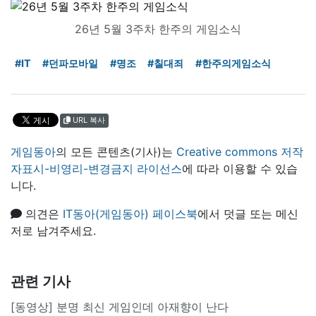
26년 5월 3주차 한주의 게임소식
#IT
#던파모바일
#명조
#칠대죄
#한주의게임소식
URL 복사
게임동아
의 모든 콘텐츠(기사)는
Creative commons 저작
자표시-비영리-변경금지 라이선스
에 따라 이용할 수 있습
니다.
의견은
IT동아(게임동아) 페이스북
에서 덧글 또는 메신
저로 남겨주세요.
관련 기사
[동영상] 분명 최신 게임인데 아재향이 난다