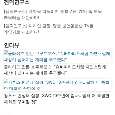
겜덕연구소
[겜덕연구소] 경찰을 따돌리며 종횡무진! 게임 속 도둑
캐릭터들 대단하다!
[겜덕연구소] 디자인 끝장! 명품 뱅앤올룹슨 TV를
게임기로 개조하다!
인터뷰
글라이드 만든 브루트포스, “슈퍼마리오처럼 자연스럽게
세상이 넓어지는 재미를 추구했다”
컴투스 빈성태 실장 "SWC 10주년에 감사.. 올해 더 특별한
대회로 꾸며질 것"