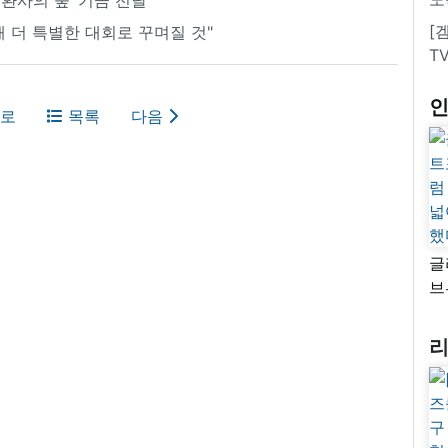
[
올해 더 특별한 대회로 꾸며질 것"
T
로
목록
다음
글
브
“
자
넓
추