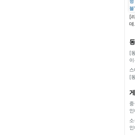
[
데
새
쿠
'
[
이
스
[
중
인
소
인