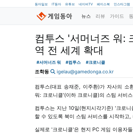
동아일보
IT동아
유튜브
네이버TV
페이스북
인스타그램
뉴스
리뷰
가이드
컴투스 '서머너즈 워: 
역 전 세계 확대
#서머너즈 워
#컴투스
#크로니클
조학동
igelau@gamedonga.co.kr
컴투스(대표 송재준, 이주환)가 자사의 소환
워: 크로니클'(이하 크로니클)의 스팀 서비스
컴투스는 지난 10일(현지시각기준) '크로니
할 수 있도록 북미 스팀 서비스를 시작하고, 
실제로 '크로니클'은 현지 PC 게임 이용자