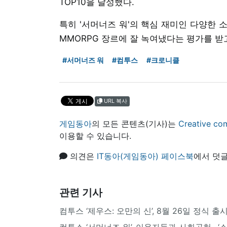
TOP10을 달성했다.
특히 '서머너즈 워'의 핵심 재미인 다양한 
MMORPG 장르에 잘 녹여냈다는 평가를 받
#서머너즈 워
#컴투스
#크로니클
URL 복사
게임동아
의 모든 콘텐츠(기사)는
Creative
이용할 수 있습니다.
의견은
IT동아(게임동아) 페이스북
에서 덧글
관련 기사
컴투스 ‘제우스: 오만의 신’, 8월 26일 정식 출
컴투스 ‘서머너즈 워’, 이용자들과 사회공헌.. ‘