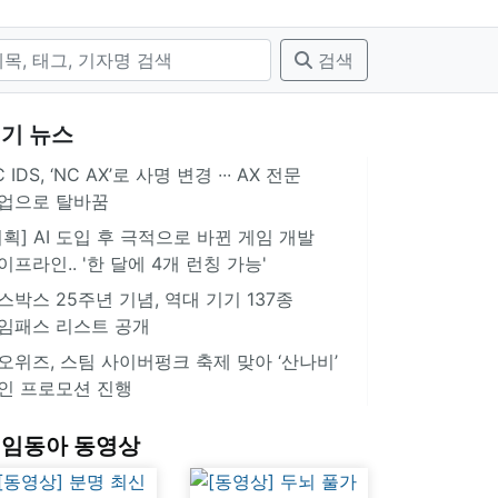
검색
기 뉴스
 IDS, ‘NC AX’로 사명 변경 ∙∙∙ AX 전문
업으로 탈바꿈
기획] AI 도입 후 극적으로 바뀐 게임 개발
이프라인.. '한 달에 4개 런칭 가능'
스박스 25주년 기념, 역대 기기 137종
임패스 리스트 공개
오위즈, 스팀 사이버펑크 축제 맞아 ‘산나비’
인 프로모션 진행
임동아 동영상