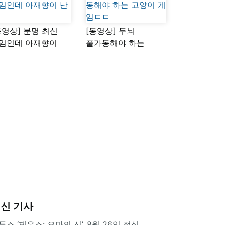
동영상] 분명 최신
[동영상] 두뇌
임인데 아재향이
풀가동해야 하는
다
고양이 게임ㄷㄷ
신 기사
투스 ‘제우스: 오만의 신’, 8월 26일 정식