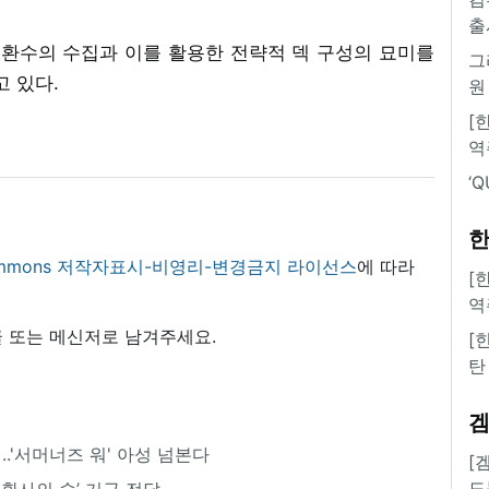
출
소환수의 수집과 이를 활용한 전략적 덱 구성의 묘미를
그
고 있다.
원
[
역
‘
한
 commons 저작자표시-비영리-변경금지 라이선스
에 따라
[
역
 또는 메신저로 남겨주세요.
[
탄
시..'서머너즈 워' 아성 넘본다
[
도
소환사의 숲’ 기금 전달