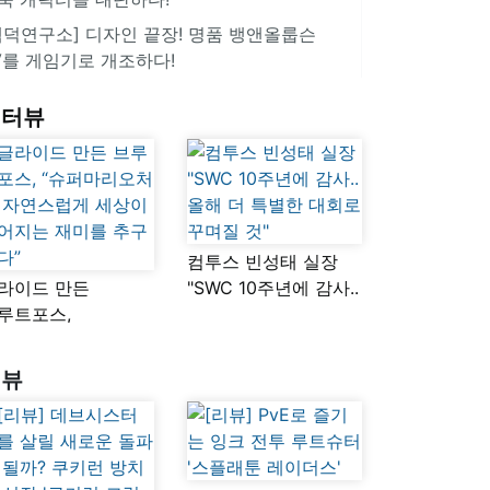
겜덕연구소] 디자인 끝장! 명품 뱅앤올룹슨
V를 게임기로 개조하다!
인터뷰
컴투스 빈성태 실장
라이드 만든
"SWC 10주년에 감사..
루트포스,
올해 더 특별한 대회로
슈퍼마리오처럼
꾸며질 것"
연스럽게 세상이
리뷰
어지는 재미를
구했다”