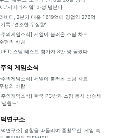
시..'서머너즈 워' 아성 넘본다
라비티, 2분기 매출 1,619억에 영업익 276억
 기록..'견조한 우상향'
한주의게임소식] 세일이 불러온 스팀 차트
주행의 바람
QUIET’, 스팀 테스트 참가자 3만 명 몰렸다
주의 게임소식
한주의게임소식] 세일이 불러온 스팀 차트
주행의 바람
힌주의게임소식] 한국 PC방과 스팀 동시 상승세
 '팰월드'
겜덕연구소
겜덕연구소] 경찰을 따돌리며 종횡무진! 게임 속
둑 캐릭터들 대단하다!