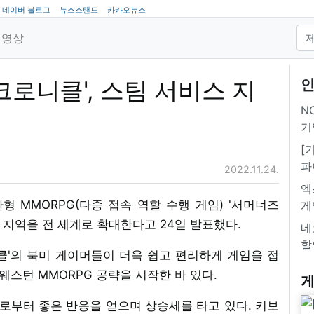
네이버 블로그
뉴스스탠드
카카오뉴스
동영상
크로니클', 스팀 서비스 지
인
NC
기
[
파
2022.11.24.
엑
형 MMORPG(다중 접속 역할 수행 게임) '서머너즈
게
 지역을 전 세계로 확대한다고 24일 발표했다.
네
할
클'의 북미 게이머들이 더욱 쉽고 편리하게 게임을 접
웨스턴 MMORPG 공략을 시작한 바 있다.
게
들로부터 좋은 반응을 얻으며 상승세를 타고 있다. 키보