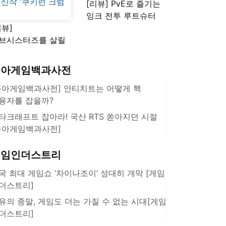
[리뷰] PvE로 즐기는
잉크 전투 루트슈터
리뷰]
'스플래툰 레이더스'
브시스터즈를 살릴
로운 돌파구 될까?
키런 방치형 신작
동아게임백과사전
쿠키런 크럼블'
동아게임백과사전] 안티치트는 어떻게 핵
용자를 잡을까?
타크래프트 잡아라! 국산 RTS 쏟아지던 시절
동아게임백과사전]
게임인더스트리
국 최대 게임쇼 ‘차이나조이’ 성대히 개막 [게임
더스트리]
유의 종말, 게임도 더는 가질 수 없는 시대[게임
더스트리]