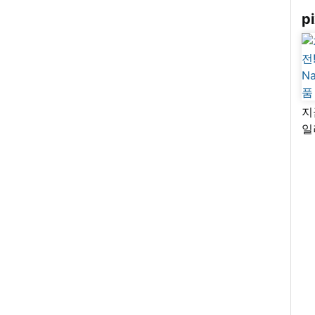
pi
지
일
님
리