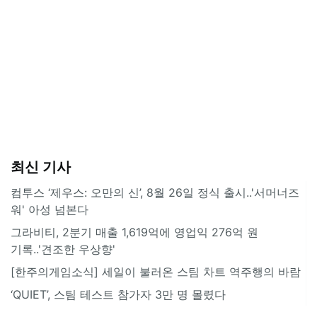
최신 기사
컴투스 ‘제우스: 오만의 신’, 8월 26일 정식 출시..'서머너즈
워' 아성 넘본다
그라비티, 2분기 매출 1,619억에 영업익 276억 원
기록..'견조한 우상향'
[한주의게임소식] 세일이 불러온 스팀 차트 역주행의 바람
‘QUIET’, 스팀 테스트 참가자 3만 명 몰렸다