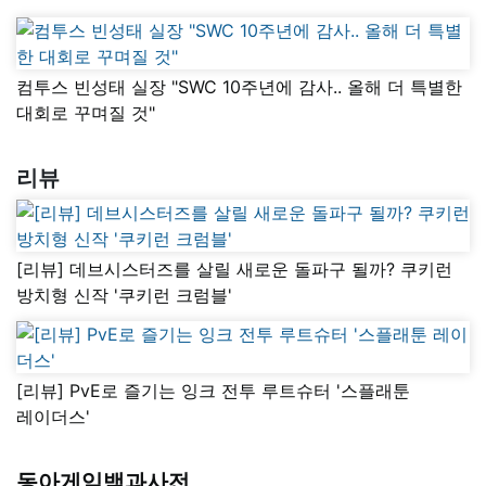
컴투스 빈성태 실장 "SWC 10주년에 감사.. 올해 더 특별한
대회로 꾸며질 것"
리뷰
[리뷰] 데브시스터즈를 살릴 새로운 돌파구 될까? 쿠키런
방치형 신작 '쿠키런 크럼블'
[리뷰] PvE로 즐기는 잉크 전투 루트슈터 '스플래툰
레이더스'
동아게임백과사전