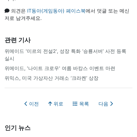
의견은
IT동아(게임동아) 페이스북
에서 덧글 또는 메신
저로 남겨주세요.
관련 기사
위메이드 '미르의 전설2', 성장 특화 ‘승룡서버’ 사전 등록
실시
위메이드, '나이트 크로우' 여름 바캉스 이벤트 마련
위믹스, 미국 가상자산 거래소 ‘크라켄’ 상장
이전
위로
목록
다음
인기 뉴스