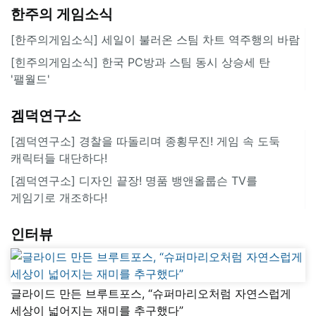
한주의 게임소식
[한주의게임소식] 세일이 불러온 스팀 차트 역주행의 바람
[힌주의게임소식] 한국 PC방과 스팀 동시 상승세 탄
'팰월드'
겜덕연구소
[겜덕연구소] 경찰을 따돌리며 종횡무진! 게임 속 도둑
캐릭터들 대단하다!
[겜덕연구소] 디자인 끝장! 명품 뱅앤올룹슨 TV를
게임기로 개조하다!
인터뷰
글라이드 만든 브루트포스, “슈퍼마리오처럼 자연스럽게
세상이 넓어지는 재미를 추구했다”