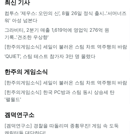
최신 기사
컴투스 ‘제우스: 오만의 신’, 8월 26일 정식 출시..'서머너즈
워' 아성 넘본다
그라비티, 2분기 매출 1,619억에 영업익 276억 원
기록..'견조한 우상향'
[한주의게임소식] 세일이 불러온 스팀 차트 역주행의 바람
‘QUIET’, 스팀 테스트 참가자 3만 명 몰렸다
한주의 게임소식
[한주의게임소식] 세일이 불러온 스팀 차트 역주행의 바람
[힌주의게임소식] 한국 PC방과 스팀 동시 상승세 탄
'팰월드'
겜덕연구소
[겜덕연구소] 경찰을 따돌리며 종횡무진! 게임 속 도둑
캐릭터들 대단하다!