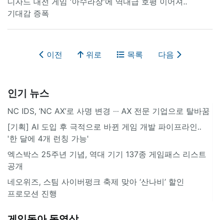
디자드 대전 게임 '아수라장'에 역대급 호평 이어져..
기대감 증폭
이전
위로
목록
다음
인기 뉴스
NC IDS, ‘NC AX’로 사명 변경 ∙∙∙ AX 전문 기업으로 탈바꿈
[기획] AI 도입 후 극적으로 바뀐 게임 개발 파이프라인..
'한 달에 4개 런칭 가능'
엑스박스 25주년 기념, 역대 기기 137종 게임패스 리스트
공개
네오위즈, 스팀 사이버펑크 축제 맞아 ‘산나비’ 할인
프로모션 진행
게임동아 동영상