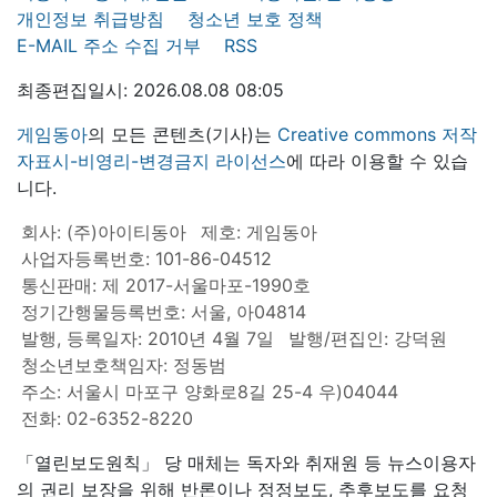
개인정보 취급방침
청소년 보호 정책
E-MAIL 주소 수집 거부
RSS
최종편집일시: 2026.08.08 08:05
게임동아
의 모든 콘텐츠(기사)는
Creative commons 저작
자표시-비영리-변경금지 라이선스
에 따라 이용할 수 있습
니다.
회사: (주)아이티동아
제호: 게임동아
사업자등록번호: 101-86-04512
통신판매: 제 2017-서울마포-1990호
정기간행물등록번호: 서울, 아04814
발행, 등록일자: 2010년 4월 7일
발행/편집인: 강덕원
청소년보호책임자: 정동범
주소: 서울시 마포구 양화로8길 25-4 우)04044
전화: 02-6352-8220
「열린보도원칙」 당 매체는 독자와 취재원 등 뉴스이용자
의 권리 보장을 위해 반론이나 정정보도, 추후보도를 요청