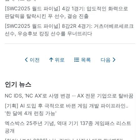
[SWC2025 월드 파이널] 4강 1경기: 압도적인 화력으로
판달릭을 탈락시킨 푸 선수, 결승 진출
[SWC2025 월드 파이널] 8강2R 4경기: 거츠더베르세르크
선수, 우승후보 캉징 선수를 무너뜨리다
이전
위로
목록
다음
인기 뉴스
NC IDS, ‘NC AX’로 사명 변경 ∙∙∙ AX 전문 기업으로 탈바꿈
[기획] AI 도입 후 극적으로 바뀐 게임 개발 파이프라인..
'한 달에 4개 런칭 가능'
엑스박스 25주년 기념, 역대 기기 137종 게임패스 리스트
공개