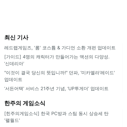
최신 기사
레드랩게임즈, '롬' 코스튬 & 가디언 소환 개편 업데이트
[가이드] 4명의 캐릭터가 만들어가는 액션의 다양성.
‘신데리아’
"이것이 결국 당신의 뜻입니까!" 던파, ‘미카엘라’레이드'
업데이트
‘서든어택’ 서비스 21주년 기념, ‘UP투게더’ 업데이트
한주의 게임소식
[힌주의게임소식] 한국 PC방과 스팀 동시 상승세 탄
'팰월드'