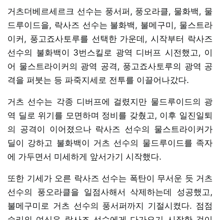
거츠더베르세르크 선수는 풍서퍼, 풍오라클, 물화백, 물
드루이드을, 락사즈 선수는 불화백, 불메구미, 물스트라
이커, 풍고죠사토루를 선택한 가운데, 시작부터 락사즈
선수의 불화백이 3번스킬로 광역 디버프 시전했고, 이
어 물스트라이커의 광역 공격, 풍고죠사토루의 광역 공
격을 퍼붓는 등 파죽지세로 전투를 이끌어나갔다.
거츠 선수는 각종 디버프에 걸렸지만 물드루이드의 광
역 딜로 위기를 모면하며 정비를 갖췄고, 이후 일진일퇴
의 공격이 이어졌으나 락사즈 선수의 물스트라이커가
딜이 강하고 불화백이 거츠 선수의 물드루이드를 족자
에 가두면서 미세하게 앞서가기 시작했다.
또한 기세가 오른 락사즈 선수는 폭탄이 무서운 듯 거츠
선수의 풍오라클을 일점사해서 삭제하는데 성공했고,
불메구미로 거츠 선수의 풍서퍼까지 기절시켰다. 점점
승리의 여신은 락사즈 선수에게 다가오기 시작한 것이