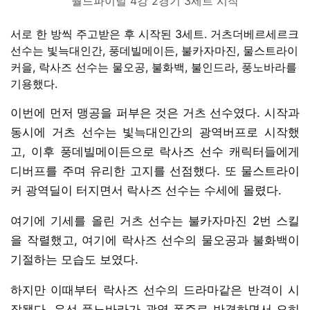
월드파이널 4강 2경기 3세트 시작
서로 한 방씩 주고받은 후 시작된 3세트. 거츠더베르세르크
선수는 빛늑대인간, 풍데빌메이든, 불카자마진, 물스트라이
커을, 락사즈 선수는 물오공, 불화백, 불인드라, 풍노바라를
기용했다.
이번에 먼저 맹공을 퍼부은 것은 거츠 선수였다. 시작과
동시에 거츠 선수는 빛늑대인간의 광역버프로 시작했
고, 이후 풍데빌메이든으로 락사즈 선수 캐릭터들에게
디버프를 주며 유리한 고지를 선점했다. 또 물스트라이
커 광역딜이 터지면서 락사즈 선수는 수세에 몰렸다.
여기에 기세를 올린 거츠 선수는 불카자마진 2번 스킬
을 작렬했고, 여기에 락사즈 선수의 물오공과 불화백이
기절하는 모습도 보였다.
하지만 이때부터 락사즈 선수의 드라마같은 반격이 시
작됐다. 우선 풍노바라가 광역 폭주로 반격하면서 오히