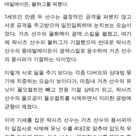
데빌메이든, 불하그를 픽했다.
1세트인 만큼 두 선수는 결정적인 공격을 퍼붓지 않고
서로 공격을 주고받으며 일진일퇴하며 눈치보는 모습이
었다. 거츠 선수의 물화백이 광역 스킬을 펼쳤고, 여기
에 락사즈 선수의 불하그가 기절했으며 반대로 락사즈
선수의 풍데빌메이든이 광역스킬로 응수하여 거츠 선수
의 풍서퍼가 기절하는 식이었다.
이렇게 서로 딜을 주기 보다는 각종 디버프와 상대방 묶
기에 치중하는 모습이 보이다가, 마침내 거츠 선수의 유
닛이 물오컬트만 빼고 전원 기절 상태가 되고, 락사즈
선수의 물오공이 물오컬트를 삭제하면서 지리한 공방에
균형이 깨졌다.
이어 기세를 잡은 락사즈 선수는 거츠 선수의 풍서퍼까
지 일점사로 삭제해 유닛 수를 4대2로 맞추며 압도적 우