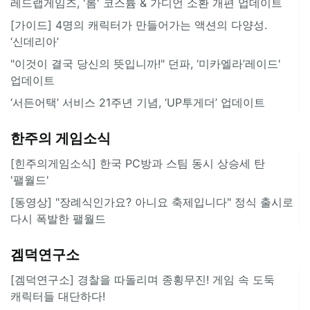
레드랩게임즈, '롬' 코스튬 & 가디언 소환 개편 업데이트
[가이드] 4명의 캐릭터가 만들어가는 액션의 다양성.
‘신데리아’
"이것이 결국 당신의 뜻입니까!" 던파, ‘미카엘라’레이드'
업데이트
‘서든어택’ 서비스 21주년 기념, ‘UP투게더’ 업데이트
한주의 게임소식
[힌주의게임소식] 한국 PC방과 스팀 동시 상승세 탄
'팰월드'
[동영상] "장례식인가요? 아니요 축제입니다" 정식 출시로
다시 폭발한 팰월드
겜덕연구소
[겜덕연구소] 경찰을 따돌리며 종횡무진! 게임 속 도둑
캐릭터들 대단하다!