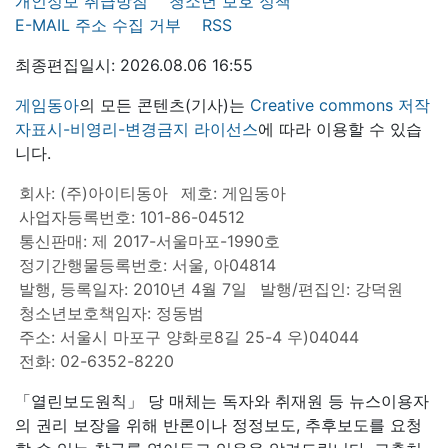
개인정보 취급방침
청소년 보호 정책
E-MAIL 주소 수집 거부
RSS
최종편집일시: 2026.08.06 16:55
게임동아
의 모든 콘텐츠(기사)는
Creative commons 저작
자표시-비영리-변경금지 라이선스
에 따라 이용할 수 있습
니다.
회사: (주)아이티동아
제호: 게임동아
사업자등록번호: 101-86-04512
통신판매: 제 2017-서울마포-1990호
정기간행물등록번호: 서울, 아04814
발행, 등록일자: 2010년 4월 7일
발행/편집인: 강덕원
청소년보호책임자: 정동범
주소: 서울시 마포구 양화로8길 25-4 우)04044
전화: 02-6352-8220
「열린보도원칙」 당 매체는 독자와 취재원 등 뉴스이용자
의 권리 보장을 위해 반론이나 정정보도, 추후보도를 요청