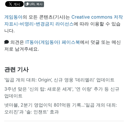
URL 복사
게임동아
의 모든 콘텐츠(기사)는
Creative commons 저작
자표시-비영리-변경금지 라이선스
에 따라 이용할 수 있습
니다.
의견은
IT동아(게임동아) 페이스북
에서 덧글 또는 메신
저로 남겨주세요.
관련 기사
‘일곱 개의 대죄: Origin’, 신규 영웅 ‘데리엘리’ 업데이트
3주년 맞은 '신의 탑: 새로운 세계', '연 이랑' 추가 등 신규
업데이트
넷마블, 2분기 영업이익 801억원 기록...'일곱 개의 대죄:
오리진'과 '솔: 인챈트' 효과