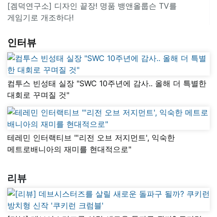
[겜덕연구소] 디자인 끝장! 명품 뱅앤올룹슨 TV를
게임기로 개조하다!
인터뷰
컴투스 빈성태 실장 "SWC 10주년에 감사.. 올해 더 특별한
대회로 꾸며질 것"
테레민 인터랙티브 "'리전 오브 저지먼트', 익숙한
메트로배니아의 재미를 현대적으로"
리뷰