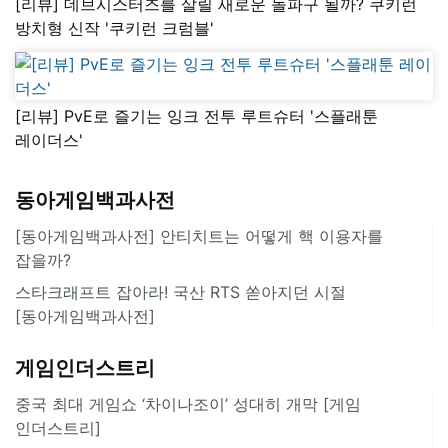
[리뷰] 데브시스터즈를 살릴 새로운 돌파구 될까? 쿠키런
방치형 신작 '쿠키런 크럼블'
[리뷰] PvE로 즐기는 잉크 전투 루트슈터 '스플래툰
레이더스'
동아게임백과사전
[동아게임백과사전] 안티치트는 어떻게 핵 이용자를
잡을까?
스타크래프트 잡아라! 국산 RTS 쏟아지던 시절
[동아게임백과사전]
게임인더스트리
중국 최대 게임쇼 ‘차이나조이’ 성대히 개막 [게임
인더스트리]