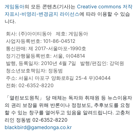
게임동아
의 모든 콘텐츠(기사)는
Creative commons 저작
자표시-비영리-변경금지 라이선스
에 따라 이용할 수 있습
니다.
회사: (주)아이티동아
제호: 게임동아
사업자등록번호: 101-86-04512
통신판매: 제 2017-서울마포-1990호
정기간행물등록번호: 서울, 아04814
발행, 등록일자: 2010년 4월 7일
발행/편집인: 강덕원
청소년보호책임자: 정동범
주소: 서울시 마포구 양화로8길 25-4 우)04044
전화: 02-6352-8220
「열린보도원칙」 당 매체는 독자와 취재원 등 뉴스이용자
의 권리 보장을 위해 반론이나 정정보도, 추후보도를 요청
할 수 있는 창구를 열어두고 있음을 알려드립니다. 고충처
리인 정동범 02-6352-8220
blackbird@gamedonga.co.kr