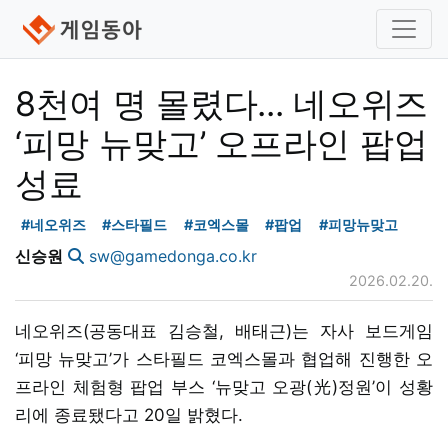
8천여 명 몰렸다... 네오위즈
‘피망 뉴맞고’ 오프라인 팝업
성료
#네오위즈
#스타필드
#코엑스몰
#팝업
#피망뉴맞고
신승원
sw@gamedonga.co.kr
2026.02.20.
네오위즈(공동대표 김승철, 배태근)는 자사 보드게임
‘피망 뉴맞고’가 스타필드 코엑스몰과 협업해 진행한 오
프라인 체험형 팝업 부스 ‘뉴맞고 오광(光)정원’이 성황
리에 종료됐다고 20일 밝혔다.