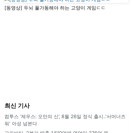
[동영상] 두뇌 풀가동해야 하는 고양이 게임ㄷㄷ
최신 기사
컴투스 ‘제우스: 오만의 신’, 8월 26일 정식 출시..'서머너즈
워' 아성 넘본다
그라비티, 2분기 매출 1,619억에 영업익 276억 원