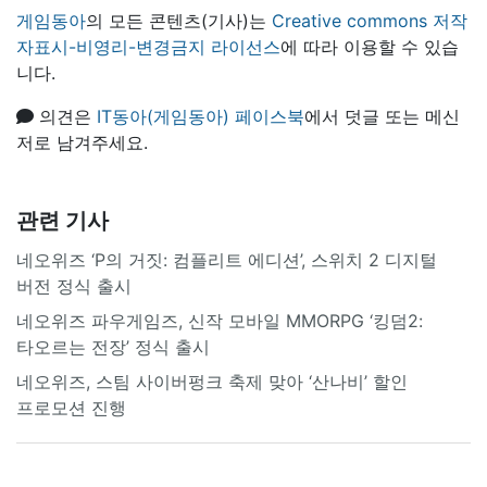
게임동아
의 모든 콘텐츠(기사)는
Creative commons 저작
자표시-비영리-변경금지 라이선스
에 따라 이용할 수 있습
니다.
의견은
IT동아(게임동아) 페이스북
에서 덧글 또는 메신
저로 남겨주세요.
관련 기사
네오위즈 ‘P의 거짓: 컴플리트 에디션’, 스위치 2 디지털
버전 정식 출시
네오위즈 파우게임즈, 신작 모바일 MMORPG ‘킹덤2:
타오르는 전장’ 정식 출시
네오위즈, 스팀 사이버펑크 축제 맞아 ‘산나비’ 할인
프로모션 진행