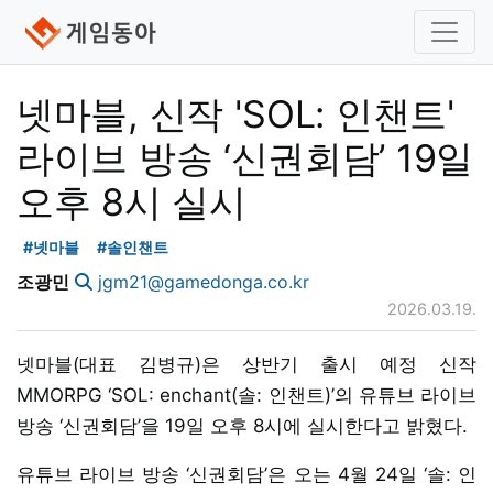
넷마블, 신작 'SOL: 인챈트'
라이브 방송 ‘신권회담’ 19일
오후 8시 실시
#넷마블
#솔인챈트
조광민
jgm21@gamedonga.co.kr
2026.03.19.
넷마블(대표 김병규)은 상반기 출시 예정 신작
MMORPG ‘SOL: enchant(솔: 인챈트)’의 유튜브 라이브
방송 ‘신권회담’을 19일 오후 8시에 실시한다고 밝혔다.
유튜브 라이브 방송 ‘신권회담’은 오는 4월 24일 ‘솔: 인