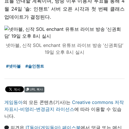
표를 안내할 계획이며, 방송 이후 이용자 투표를 통해 4
월 24일 ‘솔: 인챈트’ 서버 오픈 시각과 첫 번째 클래스
업데이트가 결정된다.
넷마블, 신작 SOL enchant 유튜브 라이브 방송 ‘신권회담’
19일 오후 8시 실시
#넷마블
#솔인챈트
URL 복사
게임동아
의 모든 콘텐츠(기사)는
Creative commons 저작
자표시-비영리-변경금지 라이선스
에 따라 이용할 수 있습
니다.
의견은
IT동아(게임동아) 페이스북
에서 덧글 또는 메신