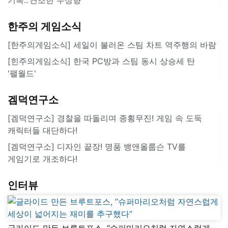
한주의 게임소식
[한주의게임소식] 세일이 불러온 스팀 차트 역주행의 바람
[힌주의게임소식] 한국 PC방과 스팀 동시 상승세 탄
'팰월드'
겜덕연구소
[겜덕연구소] 경찰을 따돌리며 종횡무진! 게임 속 도둑
캐릭터들 대단하다!
[겜덕연구소] 디자인 끝장! 명품 뱅앤올룹슨 TV를
게임기로 개조하다!
인터뷰
글라이드 만든 브루트포스, “슈퍼마리오처럼 자연스럽게