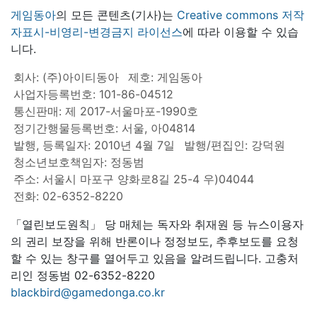
게임동아
의 모든 콘텐츠(기사)는
Creative commons 저작
자표시-비영리-변경금지 라이선스
에 따라 이용할 수 있습
니다.
회사: (주)아이티동아
제호: 게임동아
사업자등록번호: 101-86-04512
통신판매: 제 2017-서울마포-1990호
정기간행물등록번호: 서울, 아04814
발행, 등록일자: 2010년 4월 7일
발행/편집인: 강덕원
청소년보호책임자: 정동범
주소: 서울시 마포구 양화로8길 25-4 우)04044
전화: 02-6352-8220
「열린보도원칙」 당 매체는 독자와 취재원 등 뉴스이용자
의 권리 보장을 위해 반론이나 정정보도, 추후보도를 요청
할 수 있는 창구를 열어두고 있음을 알려드립니다. 고충처
리인 정동범 02-6352-8220
blackbird@gamedonga.co.kr