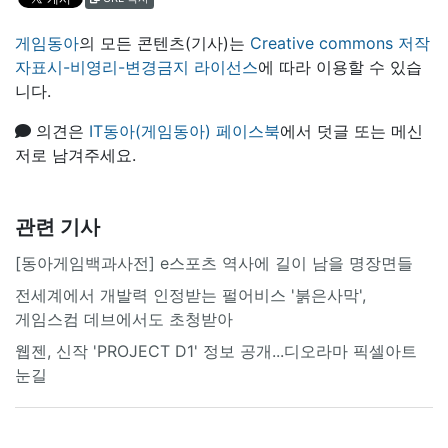
게임동아
의 모든 콘텐츠(기사)는
Creative commons 저작
자표시-비영리-변경금지 라이선스
에 따라 이용할 수 있습
니다.
의견은
IT동아(게임동아) 페이스북
에서 덧글 또는 메신
저로 남겨주세요.
관련 기사
[동아게임백과사전] e스포츠 역사에 길이 남을 명장면들
전세계에서 개발력 인정받는 펄어비스 '붉은사막',
게임스컴 데브에서도 초청받아
웹젠, 신작 'PROJECT D1' 정보 공개...디오라마 픽셀아트
눈길