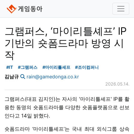
그램퍼스, ‘마이리틀셰프’ IP
기반의 숏폼드라마 방영 시
작
#IT
#그램퍼스
#마이리틀셰프
#조이컴퍼니
김남규
rain@gamedonga.co.kr
2026.05.14.
그램퍼스(대표 김지인)는 자사의 '마이리틀셰프' IP를 활
용한 동명의 숏폼드라마를 다양한 숏폼플랫폼으로 선보
인다고 14일 밝혔다.
숏폼드라마 ‘마이리틀셰프’는 국내 최대 외식그룹 상속