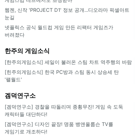
웹젠, 신작 'PROJECT D1' 정보 공개...디오라마 픽셀아트
눈길
넷플릭스 공식 월드컵 게임 만든 리팩터 게임즈가
버려졌다
한주의 게임소식
[한주의게임소식] 세일이 불러온 스팀 차트 역주행의 바람
[힌주의게임소식] 한국 PC방과 스팀 동시 상승세 탄
'팰월드'
겜덕연구소
[겜덕연구소] 경찰을 따돌리며 종횡무진! 게임 속 도둑
캐릭터들 대단하다!
[겜덕연구소] 디자인 끝장! 명품 뱅앤올룹슨 TV를
게임기로 개조하다!