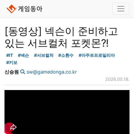
[동영상] 넥슨이 준비하고
있는 서브컬처 포켓몬?!
#IT
#넥슨
#서브컬처
#소환수
#아주르프로밀리아
#키보
신승원
sw@gamedonga.co.kr
2026.05.18.