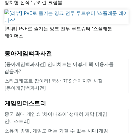
방치형 신작 '쿠키런 크럼블'
[리뷰] PvE로 즐기는 잉크 전투 루트슈터 '스플래툰
레이더스'
동아게임백과사전
[동아게임백과사전] 안티치트는 어떻게 핵 이용자를
잡을까?
스타크래프트 잡아라! 국산 RTS 쏟아지던 시절
[동아게임백과사전]
게임인더스트리
중국 최대 게임쇼 ‘차이나조이’ 성대히 개막 [게임
인더스트리]
소유의 종말, 게임도 더는 가질 수 없는 시대[게임