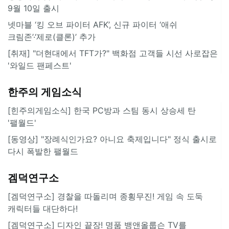
9월 10일 출시
넷마블 ‘킹 오브 파이터 AFK’, 신규 파이터 ‘애쉬
크림존’·‘제로(클론)’ 추가
[취재] "더현대에서 TFT가?" 백화점 고객들 시선 사로잡은
'와일드 팬페스트'
한주의 게임소식
[힌주의게임소식] 한국 PC방과 스팀 동시 상승세 탄
'팰월드'
[동영상] "장례식인가요? 아니요 축제입니다" 정식 출시로
다시 폭발한 팰월드
겜덕연구소
[겜덕연구소] 경찰을 따돌리며 종횡무진! 게임 속 도둑
캐릭터들 대단하다!
[겜덕연구소] 디자인 끝장! 명품 뱅앤올룹슨 TV를