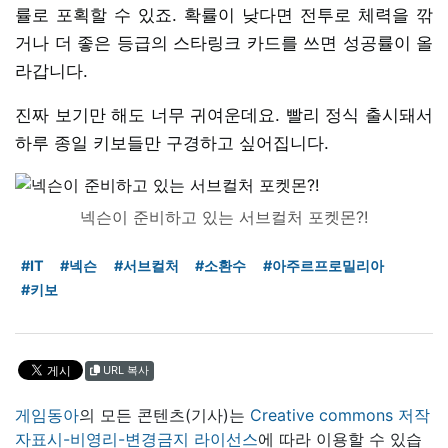
률로 포획할 수 있죠. 확률이 낮다면 전투로 체력을 깎
거나 더 좋은 등급의 스타링크 카드를 쓰면 성공률이 올
라갑니다.
진짜 보기만 해도 너무 귀여운데요. 빨리 정식 출시돼서
하루 종일 키보들만 구경하고 싶어집니다.
넥슨이 준비하고 있는 서브컬처 포켓몬?!
#IT
#넥슨
#서브컬처
#소환수
#아주르프로밀리아
#키보
URL 복사
게임동아
의 모든 콘텐츠(기사)는
Creative commons 저작
자표시-비영리-변경금지 라이선스
에 따라 이용할 수 있습