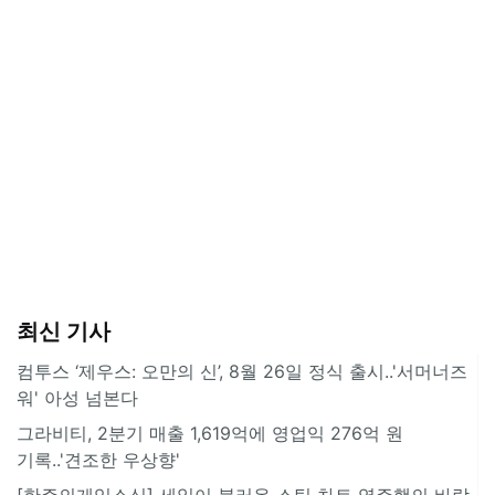
최신 기사
컴투스 ‘제우스: 오만의 신’, 8월 26일 정식 출시..'서머너즈
워' 아성 넘본다
그라비티, 2분기 매출 1,619억에 영업익 276억 원
기록..'견조한 우상향'
[한주의게임소식] 세일이 불러온 스팀 차트 역주행의 바람