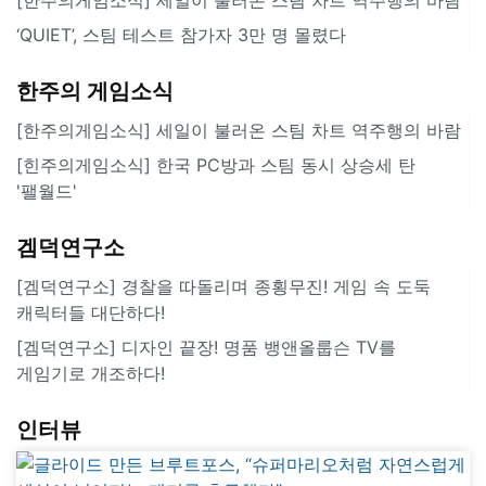
‘QUIET’, 스팀 테스트 참가자 3만 명 몰렸다
한주의 게임소식
[한주의게임소식] 세일이 불러온 스팀 차트 역주행의 바람
[힌주의게임소식] 한국 PC방과 스팀 동시 상승세 탄
'팰월드'
겜덕연구소
[겜덕연구소] 경찰을 따돌리며 종횡무진! 게임 속 도둑
캐릭터들 대단하다!
[겜덕연구소] 디자인 끝장! 명품 뱅앤올룹슨 TV를
게임기로 개조하다!
인터뷰