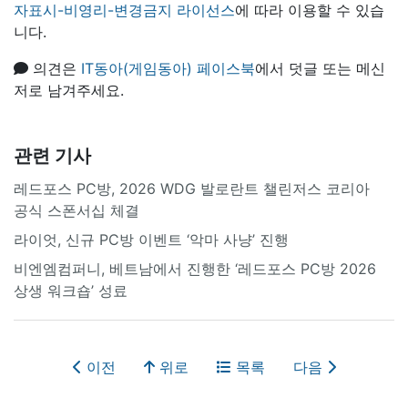
자표시-비영리-변경금지 라이선스
에 따라 이용할 수 있습
니다.
의견은
IT동아(게임동아) 페이스북
에서 덧글 또는 메신
저로 남겨주세요.
관련 기사
레드포스 PC방, 2026 WDG 발로란트 챌린저스 코리아
공식 스폰서십 체결
라이엇, 신규 PC방 이벤트 ‘악마 사냥’ 진행
비엔엠컴퍼니, 베트남에서 진행한 ‘레드포스 PC방 2026
상생 워크숍’ 성료
이전
위로
목록
다음