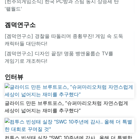
[힌주의게임소식] 한국 PC방과 스팀 동시 상승세 탄
'팰월드'
겜덕연구소
[겜덕연구소] 경찰을 따돌리며 종횡무진! 게임 속 도둑
캐릭터들 대단하다!
[겜덕연구소] 디자인 끝장! 명품 뱅앤올룹슨 TV를
게임기로 개조하다!
인터뷰
글라이드 만든 브루트포스, “슈퍼마리오처럼 자연스럽게
세상이 넓어지는 재미를 추구했다”
컴투스 빈성태 실장 "SWC 10주년에 감사.. 올해 더 특별한