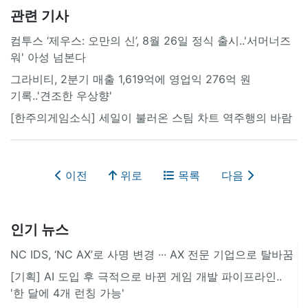
관련 기사
컴투스 ‘제우스: 오만의 신’, 8월 26일 정식 출시..'서머너즈
워' 아성 넘본다
그라비티, 2분기 매출 1,619억에 영업익 276억 원
기록..'견조한 우상향'
[한주의게임소식] 세일이 불러온 스팀 차트 역주행의 바람
이전
위로
목록
다음
인기 뉴스
NC IDS, ‘NC AX’로 사명 변경 ∙∙∙ AX 전문 기업으로 탈바꿈
[기획] AI 도입 후 극적으로 바뀐 게임 개발 파이프라인..
'한 달에 4개 런칭 가능'