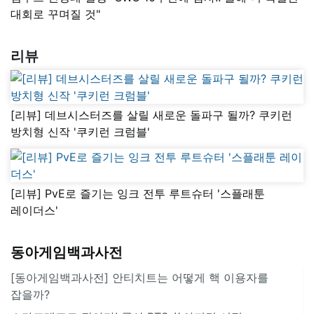
대회로 꾸며질 것"
리뷰
[리뷰] 데브시스터즈를 살릴 새로운 돌파구 될까? 쿠키런
방치형 신작 '쿠키런 크럼블'
[리뷰] PvE로 즐기는 잉크 전투 루트슈터 '스플래툰
레이더스'
동아게임백과사전
[동아게임백과사전] 안티치트는 어떻게 핵 이용자를
잡을까?