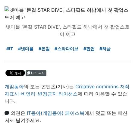
넷마블 '몬길 STAR DIVE', 스타필드 하남에서 첫 팝업스토
어 예고
#IT
#넷마블
#몬길
#스타다이브
#팝업
#하남
URL 복사
게임동아
의 모든 콘텐츠(기사)는
Creative commons 저작
자표시-비영리-변경금지 라이선스
에 따라 이용할 수 있습
니다.
의견은
IT동아(게임동아) 페이스북
에서 덧글 또는 메신
저로 남겨주세요.