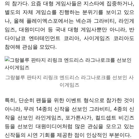
의 참가다. 요즘 대형 게임사들은 지스타에 집중하거나,
별도의 자체 게임쇼를 진행하는 분위기를 보이고 있으
나, 올해 플레이엑스포에서는 넥슨과 그라비티, 라인게
임즈, 대원미디어 등 국내 대형 게임사뿐만 아니라, 반
다이남코 엔터테인먼트 코리아, 사이게임즈 코리아도
참여해 관심을 모았다.
그랑블루 판타지 리링크 엔드리스 라그나로크를 선보인 사
이게임즈
특히, 단순히 팬들을 위한 이벤트 형식으로 참가한 것이
아니라, 무려 14종의 신작을 선보인 그라비티, 4종의 신
작을 선보인 라인게임즈, 포가튼사가, 컬드셉트 비긴즈
등을 선보인 대원미디어처럼 많은 관심을 모으고 있는
신작들의 시연 기회를 제공한 점이 인상적인 부분이다.