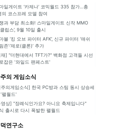
마일게이트 ‘카제나’ 코믹월드 335 참가…총
명의 코스프레 모델 참여
쟁과 부담 최소화! 스마일게이트 신작 MMO
이클립스’, 9월 10일 출시
마블 ‘킹 오브 파이터 AFK’, 신규 파이터 ‘애쉬
림존’·‘제로(클론)’ 추가
취재] "더현대에서 TFT가?" 백화점 고객들 시선
로잡은 '와일드 팬페스트'
주의 게임소식
힌주의게임소식] 한국 PC방과 스팀 동시 상승세
 '팰월드'
동영상] "장례식인가요? 아니요 축제입니다"
식 출시로 다시 폭발한 팰월드
겜덕연구소