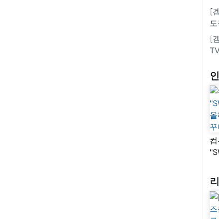
[
도
[
T
컴
"
올
꾸