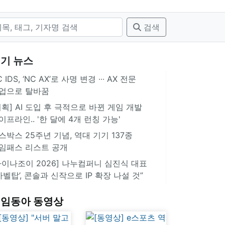
검색
기 뉴스
 IDS, ‘NC AX’로 사명 변경 ∙∙∙ AX 전문
업으로 탈바꿈
기획] AI 도입 후 극적으로 바뀐 게임 개발
이프라인.. '한 달에 4개 런칭 가능'
스박스 25주년 기념, 역대 기기 137종
임패스 리스트 공개
차이나조이 2026] 나누컴퍼니 심진식 대표
‘바벨탑’, 콘솔과 신작으로 IP 확장 나설 것”
임동아 동영상