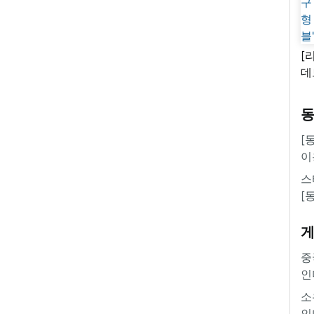
[
데
새
쿠
'
[
이
스
[
중
인
소
인