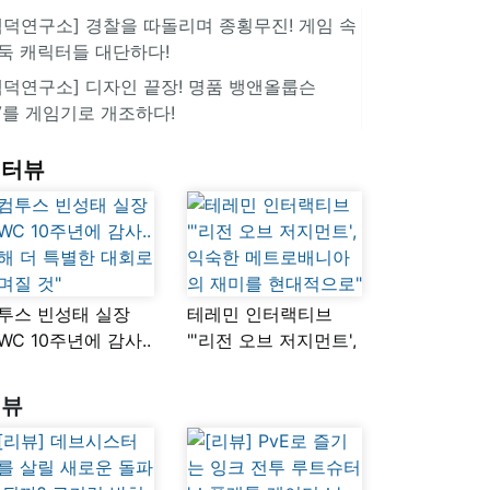
겜덕연구소] 경찰을 따돌리며 종횡무진! 게임 속
둑 캐릭터들 대단하다!
겜덕연구소] 디자인 끝장! 명품 뱅앤올룹슨
V를 게임기로 개조하다!
인터뷰
투스 빈성태 실장
테레민 인터랙티브
SWC 10주년에 감사..
"'리전 오브 저지먼트',
해 더 특별한 대회로
익숙한
며질 것"
메트로배니아의
리뷰
재미를 현대적으로"