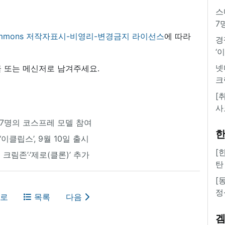
스
7
 commons 저작자표시-비영리-변경금지 라이선스
에 따라
경
‘
넷
 또는 메신저로 남겨주세요.
크
[
사
 7명의 코스프레 모델 참여
한
클립스’, 9월 10일 출시
[
 크림존’·‘제로(클론)’ 추가
탄
[
정
로
목록
다음