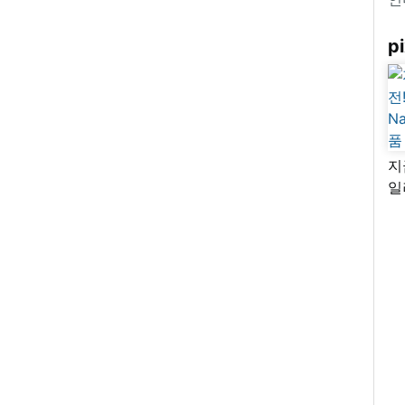
pi
지
일
님
리