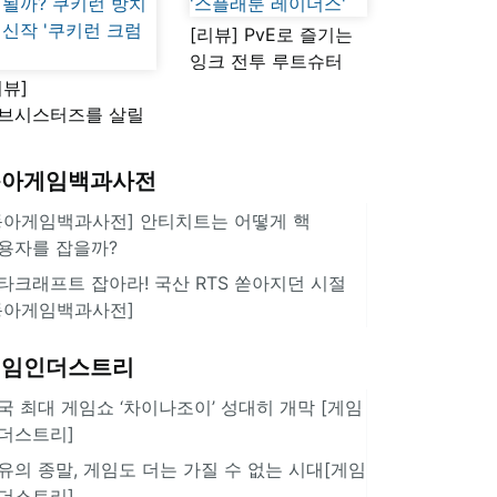
[리뷰] PvE로 즐기는
잉크 전투 루트슈터
리뷰]
'스플래툰 레이더스'
브시스터즈를 살릴
로운 돌파구 될까?
키런 방치형 신작
동아게임백과사전
쿠키런 크럼블'
동아게임백과사전] 안티치트는 어떻게 핵
용자를 잡을까?
타크래프트 잡아라! 국산 RTS 쏟아지던 시절
동아게임백과사전]
게임인더스트리
국 최대 게임쇼 ‘차이나조이’ 성대히 개막 [게임
더스트리]
유의 종말, 게임도 더는 가질 수 없는 시대[게임
더스트리]