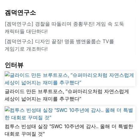
겜덕연구소
[겜덕연구소] 경찰을 따돌리며 종횡무진! 게임 속 도둑
캐릭터들 대단하다!
[겜덕연구소] 디자인 끝장! 명품 뱅앤올룹슨 TV를
게임기로 개조하다!
인터뷰
글라이드 만든 브루트포스, “슈퍼마리오처럼 자연스럽게
세상이 넓어지는 재미를 추구했다”
컴투스 빈성태 실장 "SWC 10주년에 감사.. 올해 더 특별한
대회로 꾸며질 것"