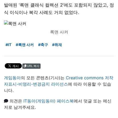
발매된 '록맨 클래식 컬렉션 2'에도 포함되지 않았고, 정
식 이식이나 복각 사례도 거의 없었다.
록맨 사커
#IT
#록맨 사커
#축구
#취재
URL 복사
게임동아
의 모든 콘텐츠(기사)는
Creative commons 저작
자표시-비영리-변경금지 라이선스
에 따라 이용할 수 있습
니다.
의견은
IT동아(게임동아) 페이스북
에서 덧글 또는 메신
저로 남겨주세요.