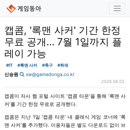
캡콤, '록맨 사커' 기간 한정
무료 공개… 7월 1일까지 플
레이 가능
#IT
#록맨 사커
#축구
#취재
신승원
sw@gamedonga.co.kr
2026.06.02.
캡콤이 자사 웹 포털 사이트 '캡콤 타운'을 통해 '록맨 사
커'를 기간 한정 무료로 공개했다.
캡콤은 지난 1일 '캡콤 타운' 내 클래식 게임 코너에 '록
맨 사커'를 추가했다. 이용자들은 별도 다운로드 없이 브