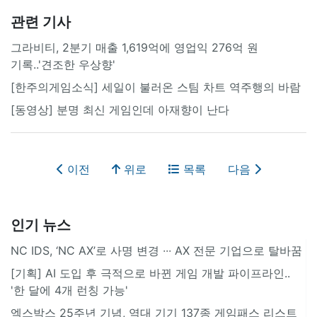
관련 기사
그라비티, 2분기 매출 1,619억에 영업익 276억 원
기록..'견조한 우상향'
[한주의게임소식] 세일이 불러온 스팀 차트 역주행의 바람
[동영상] 분명 최신 게임인데 아재향이 난다
이전
위로
목록
다음
인기 뉴스
NC IDS, ‘NC AX’로 사명 변경 ∙∙∙ AX 전문 기업으로 탈바꿈
[기획] AI 도입 후 극적으로 바뀐 게임 개발 파이프라인..
'한 달에 4개 런칭 가능'
엑스박스 25주년 기념, 역대 기기 137종 게임패스 리스트