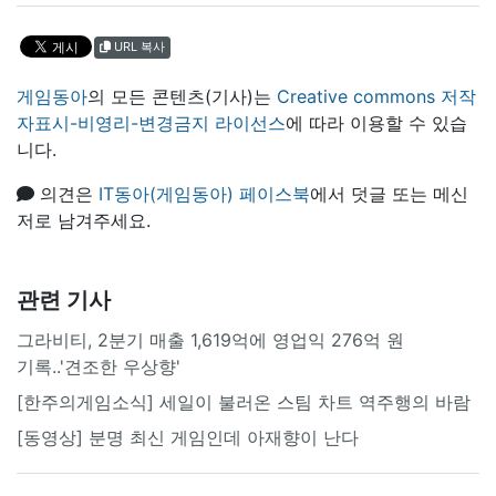
URL 복사
게임동아
의 모든 콘텐츠(기사)는
Creative commons 저작
자표시-비영리-변경금지 라이선스
에 따라 이용할 수 있습
니다.
의견은
IT동아(게임동아) 페이스북
에서 덧글 또는 메신
저로 남겨주세요.
관련 기사
그라비티, 2분기 매출 1,619억에 영업익 276억 원
기록..'견조한 우상향'
[한주의게임소식] 세일이 불러온 스팀 차트 역주행의 바람
[동영상] 분명 최신 게임인데 아재향이 난다