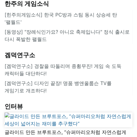
한주의 게임소식
[힌주의게임소식] 한국 PC방과 스팀 동시 상승세 탄
'팰월드'
[동영상] "장례식인가요? 아니요 축제입니다" 정식 출시로
다시 폭발한 팰월드
겜덕연구소
[겜덕연구소] 경찰을 따돌리며 종횡무진! 게임 속 도둑
캐릭터들 대단하다!
[겜덕연구소] 디자인 끝장! 명품 뱅앤올룹슨 TV를
게임기로 개조하다!
인터뷰
글라이드 만든 브루트포스, “슈퍼마리오처럼 자연스럽게