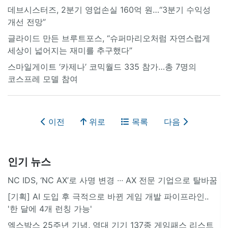
데브시스터즈, 2분기 영업손실 160억 원…“3분기 수익성
개선 전망”
글라이드 만든 브루트포스, “슈퍼마리오처럼 자연스럽게
세상이 넓어지는 재미를 추구했다”
스마일게이트 ‘카제나’ 코믹월드 335 참가…총 7명의
코스프레 모델 참여
이전
위로
목록
다음
인기 뉴스
NC IDS, ‘NC AX’로 사명 변경 ∙∙∙ AX 전문 기업으로 탈바꿈
[기획] AI 도입 후 극적으로 바뀐 게임 개발 파이프라인..
'한 달에 4개 런칭 가능'
엑스박스 25주년 기념, 역대 기기 137종 게임패스 리스트