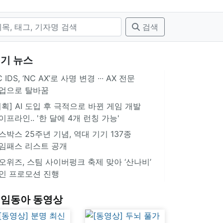
검색
기 뉴스
 IDS, ‘NC AX’로 사명 변경 ∙∙∙ AX 전문
업으로 탈바꿈
기획] AI 도입 후 극적으로 바뀐 게임 개발
이프라인.. '한 달에 4개 런칭 가능'
스박스 25주년 기념, 역대 기기 137종
임패스 리스트 공개
오위즈, 스팀 사이버펑크 축제 맞아 ‘산나비’
인 프로모션 진행
임동아 동영상