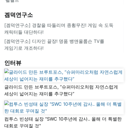
겜덕연구소
[겜덕연구소] 경찰을 따돌리며 종횡무진! 게임 속 도둑
캐릭터들 대단하다!
[겜덕연구소] 디자인 끝장! 명품 뱅앤올룹슨 TV를
게임기로 개조하다!
인터뷰
글라이드 만든 브루트포스, “슈퍼마리오처럼 자연스럽게
세상이 넓어지는 재미를 추구했다”
컴투스 빈성태 실장 "SWC 10주년에 감사.. 올해 더 특별한
대회로 꾸며질 것"