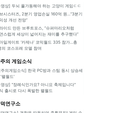
동영상] 두뇌 풀가동해야 하는 고양이 게임ㄷㄷ
브시스터즈, 2분기 영업손실 160억 원…“3분기
익성 개선 전망”
라이드 만든 브루트포스, “슈퍼마리오처럼
연스럽게 세상이 넓어지는 재미를 추구했다”
마일게이트 ‘카제나’ 코믹월드 335 참가…총
명의 코스프레 모델 참여
주의 게임소식
힌주의게임소식] 한국 PC방과 스팀 동시 상승세
 '팰월드'
동영상] "장례식인가요? 아니요 축제입니다"
식 출시로 다시 폭발한 팰월드
겜덕연구소
겜덕연구소] 경찰을 따돌리며 종횡무진! 게임 속