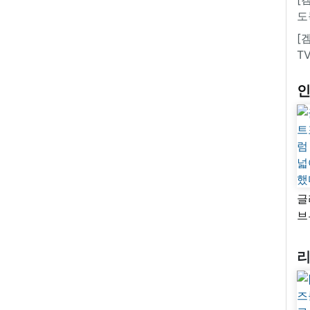
도
[
T
글
브
“
자
넓
추