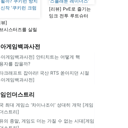
[리뷰] PvE로 즐기는
잉크 전투 루트슈터
리뷰]
'스플래툰 레이더스'
브시스터즈를 살릴
로운 돌파구 될까?
키런 방치형 신작
동아게임백과사전
쿠키런 크럼블'
동아게임백과사전] 안티치트는 어떻게 핵
용자를 잡을까?
타크래프트 잡아라! 국산 RTS 쏟아지던 시절
동아게임백과사전]
게임인더스트리
국 최대 게임쇼 ‘차이나조이’ 성대히 개막 [게임
더스트리]
유의 종말, 게임도 더는 가질 수 없는 시대[게임
더스트리]