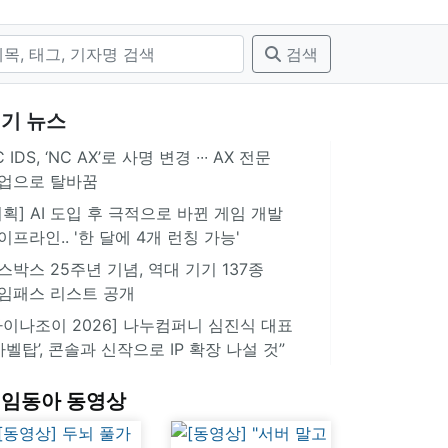
검색
기 뉴스
 IDS, ‘NC AX’로 사명 변경 ∙∙∙ AX 전문
업으로 탈바꿈
기획] AI 도입 후 극적으로 바뀐 게임 개발
이프라인.. '한 달에 4개 런칭 가능'
스박스 25주년 기념, 역대 기기 137종
임패스 리스트 공개
차이나조이 2026] 나누컴퍼니 심진식 대표
‘바벨탑’, 콘솔과 신작으로 IP 확장 나설 것”
임동아 동영상