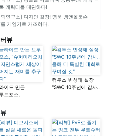
둑 캐릭터들 대단하다!
겜덕연구소] 디자인 끝장! 명품 뱅앤올룹슨
V를 게임기로 개조하다!
인터뷰
컴투스 빈성태 실장
라이드 만든
"SWC 10주년에 감사..
루트포스,
올해 더 특별한 대회로
슈퍼마리오처럼
꾸며질 것"
연스럽게 세상이
리뷰
어지는 재미를
구했다”