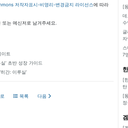
 commons 저작자표시-비영리-변경금지 라이선스
에 따라
[
데
수
 또는 메신저로 남겨주세요.
글
자
스
업데이트
7
이루실’ 초반 성장 가이드
한
히간: 이루실’
[
탄
[
로
목록
다음
정
[