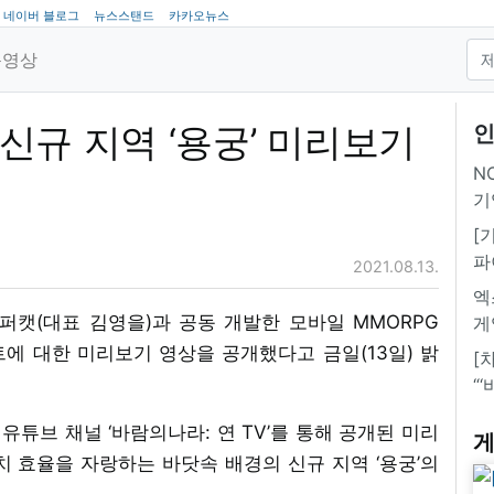
네이버 블로그
뉴스스탠드
카카오뉴스
동영상
 신규 지역 ‘용궁’ 미리보기
인
NC
기
[
파
2021.08.13.
엑
퍼캣(대표 김영을)과 공동 개발한 모바일 MMORPG
게
이트에 대한 미리보기 영상을 공개했다고 금일(13일) 밝
[
“
 유튜브 채널 ‘바람의나라: 연 TV’를 통해 공개된 미리
게
 효율을 자랑하는 바닷속 배경의 신규 지역 ‘용궁’의