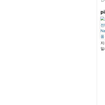
pi
지
일
님
리