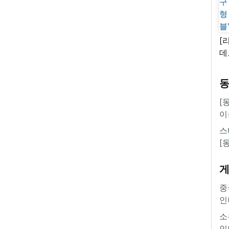
[
데
새
쿠
'
[
이
스
[
중
인
소
인