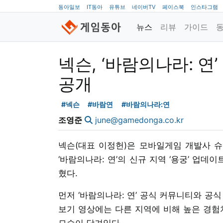
동아일보
IT동아
유튜브
네이버TV
페이스북
인스타그램
뉴스
리뷰
가이드
넥슨, ‘바람의나라: 연’
공개
#넥슨
#바람연
#바람의나라:연
조영준
june@gamedonga.co.kr
넥슨(대표 이정헌)은 모바일게임 개발사 슈
‘바람의나라: 연’의 신규 지역 ‘용궁’ 업데
혔다.
먼저 ‘바람의나라: 연’ 공식 커뮤니티와 공식
보기 영상에는 다른 지역에 비해 높은 경험치
모습이 담겨있다.