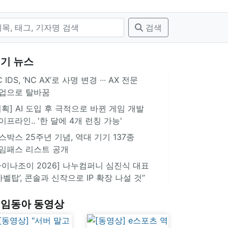
검색
기 뉴스
 IDS, ‘NC AX’로 사명 변경 ∙∙∙ AX 전문
업으로 탈바꿈
기획] AI 도입 후 극적으로 바뀐 게임 개발
이프라인.. '한 달에 4개 런칭 가능'
스박스 25주년 기념, 역대 기기 137종
임패스 리스트 공개
차이나조이 2026] 나누컴퍼니 심진식 대표
‘바벨탑’, 콘솔과 신작으로 IP 확장 나설 것”
임동아 동영상