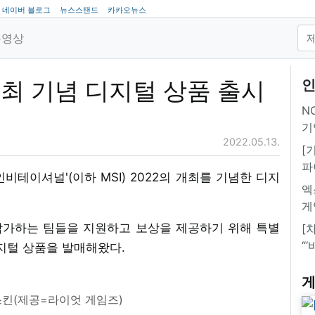
네이버 블로그
뉴스스탠드
카카오뉴스
동영상
' 개최 기념 디지털 상품 출시
인
NC
기
2022.05.13.
[
파
인비테이셔널'(이하 MSI) 2022의 개최를 기념한 디지
엑
게
 참가하는 팀들을 지원하고 보상을 제공하기 위해 특별
[
“
지털 상품을 발매해왔다.
게
스킨(제공=라이엇 게임즈)