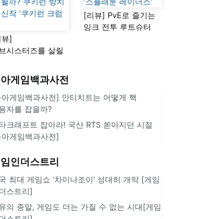
[리뷰] PvE로 즐기는
잉크 전투 루트슈터
리뷰]
'스플래툰 레이더스'
브시스터즈를 살릴
로운 돌파구 될까?
키런 방치형 신작
동아게임백과사전
쿠키런 크럼블'
동아게임백과사전] 안티치트는 어떻게 핵
용자를 잡을까?
타크래프트 잡아라! 국산 RTS 쏟아지던 시절
동아게임백과사전]
게임인더스트리
국 최대 게임쇼 ‘차이나조이’ 성대히 개막 [게임
더스트리]
유의 종말, 게임도 더는 가질 수 없는 시대[게임
더스트리]