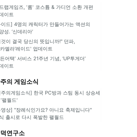
드랩게임즈, '롬' 코스튬 & 가디언 소환 개편
데이트
가이드] 4명의 캐릭터가 만들어가는 액션의
양성. ‘신데리아’
이것이 결국 당신의 뜻입니까!" 던파,
미카엘라’레이드' 업데이트
서든어택’ 서비스 21주년 기념, ‘UP투게더’
데이트
주의 게임소식
힌주의게임소식] 한국 PC방과 스팀 동시 상승세
 '팰월드'
동영상] "장례식인가요? 아니요 축제입니다"
식 출시로 다시 폭발한 팰월드
겜덕연구소