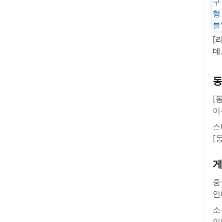
[
데
새
쿠
'
[
이
스
[
중
인
소
인