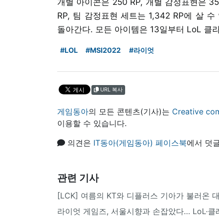
개별 아이콘은 250 RP, 개별 감정표현은 35
RP, 팀 감정표현 세트는 1,342 RP에 
돌아간다. 모든 아이템은 13일부터 LoL 클
#LOL
#MSI2022
#라이엇
URL 복사
게임동아
의 모든 콘텐츠(기사)는
Creative
이용할 수 있습니다.
의견은
IT동아(게임동아) 페이스북
에서 덧글
관련 기사
[LCK] 여름의 KT와 디플러스 기아가 불러온 
라이엇 게임즈, 서울시향과 손잡았다… LoL·클