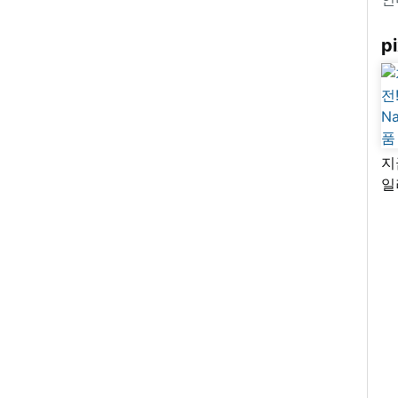
pi
지
일
님
리