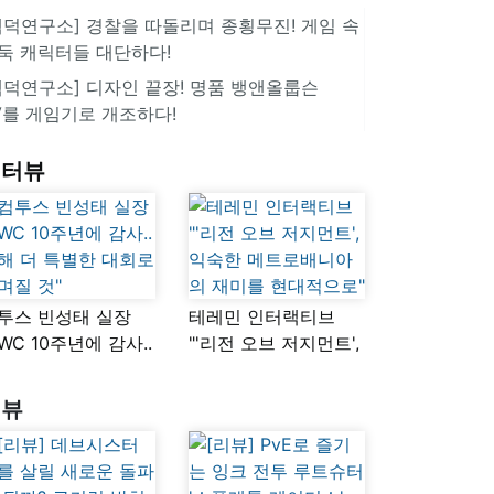
겜덕연구소] 경찰을 따돌리며 종횡무진! 게임 속
둑 캐릭터들 대단하다!
겜덕연구소] 디자인 끝장! 명품 뱅앤올룹슨
V를 게임기로 개조하다!
인터뷰
투스 빈성태 실장
테레민 인터랙티브
SWC 10주년에 감사..
"'리전 오브 저지먼트',
해 더 특별한 대회로
익숙한
며질 것"
메트로배니아의
리뷰
재미를 현대적으로"