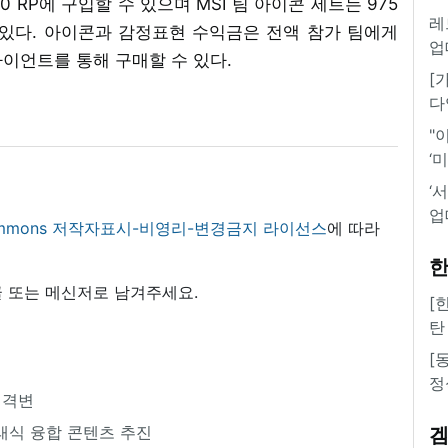
0 RP에 구입할 수 있으며 MSI 팀 아이콘 세트는 975
레
살 수 있다. 아이콘과 감정표현 수익금은 전액 참가 팀에게
업
라이언트를 통해 구매할 수 있다.
[
다
"
‘
‘
업
 commons 저작자표시-비영리-변경금지 라이선스
에 따라
한
 또는 메신저로 남겨주세요.
[
탄
[
정
대격변
래식 융합 콘텐츠 추진