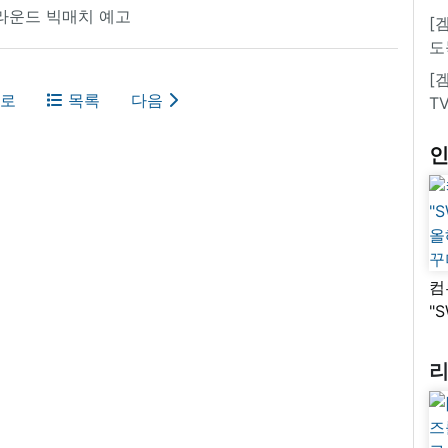
3라운드 빅매치 예고
[
도
[
로
목록
다음
T
컴
"
올
꾸