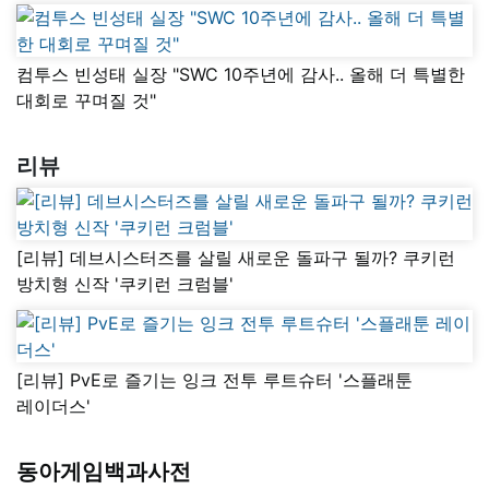
컴투스 빈성태 실장 "SWC 10주년에 감사.. 올해 더 특별한
대회로 꾸며질 것"
리뷰
[리뷰] 데브시스터즈를 살릴 새로운 돌파구 될까? 쿠키런
방치형 신작 '쿠키런 크럼블'
[리뷰] PvE로 즐기는 잉크 전투 루트슈터 '스플래툰
레이더스'
동아게임백과사전