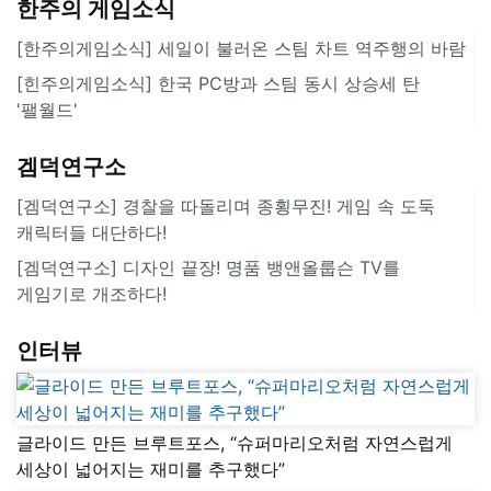
한주의 게임소식
[한주의게임소식] 세일이 불러온 스팀 차트 역주행의 바람
[힌주의게임소식] 한국 PC방과 스팀 동시 상승세 탄
'팰월드'
겜덕연구소
[겜덕연구소] 경찰을 따돌리며 종횡무진! 게임 속 도둑
캐릭터들 대단하다!
[겜덕연구소] 디자인 끝장! 명품 뱅앤올룹슨 TV를
게임기로 개조하다!
인터뷰
글라이드 만든 브루트포스, “슈퍼마리오처럼 자연스럽게
세상이 넓어지는 재미를 추구했다”