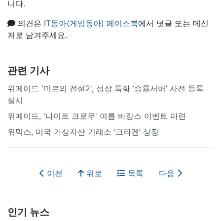
니다.
의견은
IT동아(게임동아) 페이스북
에서 덧글 또는 메신
저로 남겨주세요.
관련 기사
위메이드 '미르의 전설2', 성장 특화 ‘승룡서버’ 사전 등록
실시
위메이드, '나이트 크로우' 여름 바캉스 이벤트 마련
위믹스, 미국 가상자산 거래소 ‘크라켄’ 상장
이전
위로
목록
다음
인기 뉴스