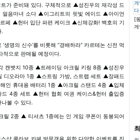
트가 준비돼 있다. 구체적으로 ▲성진우의 재각성 드
 얼음마녀 소다 ▲이그리트의 핏빛 에이드 ▲아이언
[
파르페 ▲헌터 입단 파편 케이크 ▲신체강화! 백호의 기
게
.
난
 ‘생명의 신수’를 비롯해 “경배하라” 카르테논 신전 먹
순차적으로 판매될 예정이다.
각 캔뱃지 10종 ▲트레이딩 아크릴 키링 8종 ▲성진우
 디오라마 1종 ▲스트링 가방, 스트랩 세트 ▲장패드
차해인 휴대용 배터리 1종 ▲아크릴 스탠드 4종 ▲입체
드 4종 세트 ▲헌터 협회 여권 케이스&헌터 출입증
나볼 수 있다.
아크릴 2종 ▲ 티셔츠 1종에는 인 게임 쿠폰이 동봉되어
최
스샵 콜라보 카페 방문객을 위한 다양한 이벤트를 진
컴