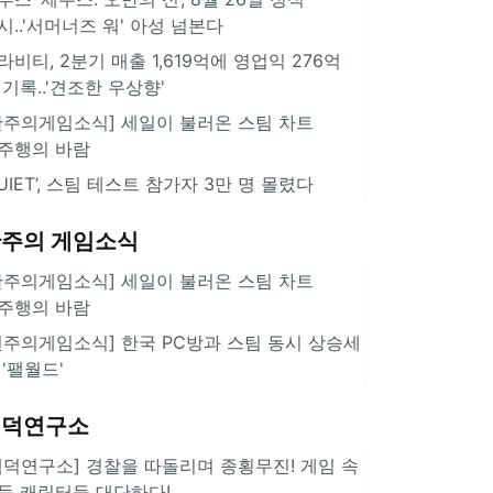
시..'서머너즈 워' 아성 넘본다
라비티, 2분기 매출 1,619억에 영업익 276억
 기록..'견조한 우상향'
한주의게임소식] 세일이 불러온 스팀 차트
주행의 바람
QUIET’, 스팀 테스트 참가자 3만 명 몰렸다
주의 게임소식
한주의게임소식] 세일이 불러온 스팀 차트
주행의 바람
힌주의게임소식] 한국 PC방과 스팀 동시 상승세
 '팰월드'
겜덕연구소
겜덕연구소] 경찰을 따돌리며 종횡무진! 게임 속
둑 캐릭터들 대단하다!