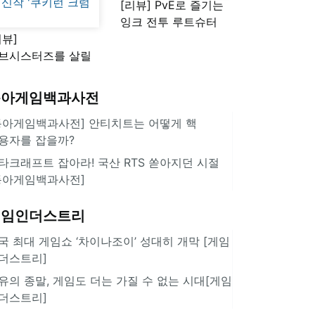
[리뷰] PvE로 즐기는
잉크 전투 루트슈터
리뷰]
'스플래툰 레이더스'
브시스터즈를 살릴
로운 돌파구 될까?
키런 방치형 신작
동아게임백과사전
쿠키런 크럼블'
동아게임백과사전] 안티치트는 어떻게 핵
용자를 잡을까?
타크래프트 잡아라! 국산 RTS 쏟아지던 시절
동아게임백과사전]
게임인더스트리
국 최대 게임쇼 ‘차이나조이’ 성대히 개막 [게임
더스트리]
유의 종말, 게임도 더는 가질 수 없는 시대[게임
더스트리]