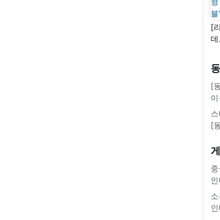
[
데
새
쿠
'
[
이
스
[
중
인
소
인