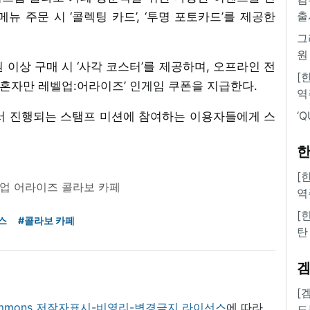
출
뉴 주문 시 ‘콜렉팅 카드’, ‘투명 포토카드’를 제공한
그
원
 이상 구매 시 ‘사각 코스터’를 제공하며, 오프라인 전
[
나 혼자만 레벨업:어라이즈’ 인게임 쿠폰을 지급한다.
역
‘
서 진행되는 스탬프 미션에 참여하는 이용자들에게 스
한
[
벨업 어라이즈 콜라보 카페
역
[
스
#콜라보 카페
탄
[
 commons 저작자표시-비영리-변경금지 라이선스
에 따라
도