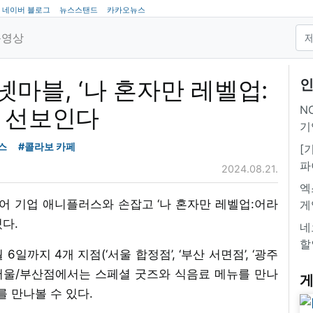
네이버 블로그
뉴스스탠드
카카오뉴스
동영상
마블, ‘나 혼자만 레벨업:
인
NC
페 선보인다
기
스
#콜라보 카페
[
파
2024.08.21.
엑
어 기업 애니플러스와 손잡고 ‘나 혼자만 레벨업:어라
게
다.
네
할
6일까지 4개 지점(‘서울 합정점’, ‘부산 서면점’, ‘광주
. 서울/부산점에서는 스페셜 굿즈와 식음료 메뉴를 만나
게
를 만나볼 수 있다.