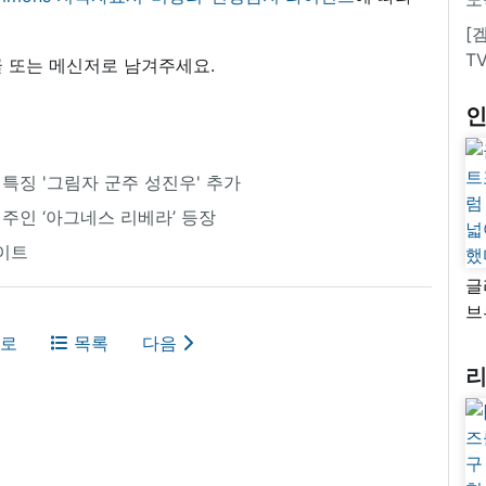
[
T
 또는 메신저로 남겨주세요.
 특징 '그림자 군주 성진우' 추가
 주인 ‘아그네스 리베라’ 등장
데이트
글
브
“
로
목록
다음
자
넓
추