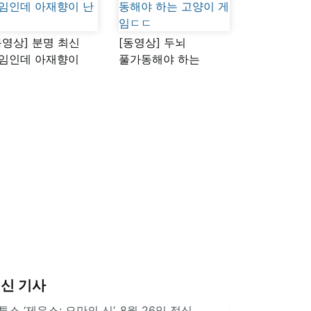
동영상] 분명 최신
[동영상] 두뇌
임인데 아재향이
풀가동해야 하는
다
고양이 게임ㄷㄷ
신 기사
투스 ‘제우스: 오만의 신’, 8월 26일 정식