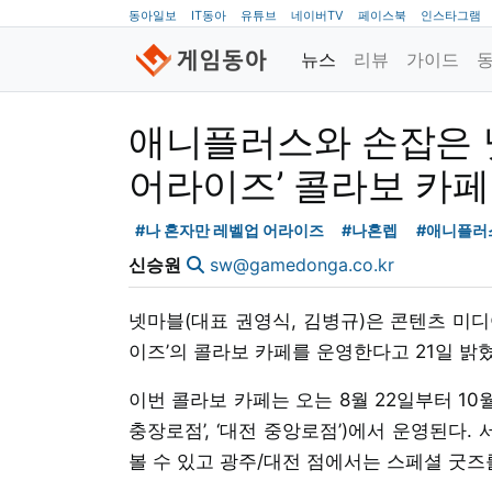
동아일보
IT동아
유튜브
네이버TV
페이스북
인스타그램
뉴스
리뷰
가이드
애니플러스와 손잡은 넷
어라이즈’ 콜라보 카
#나 혼자만 레벨업 어라이즈
#나혼렙
#애니플러
신승원
sw@gamedonga.co.kr
넷마블(대표 권영식, 김병규)은 콘텐츠 미디
이즈’의 콜라보 카페를 운영한다고 21일 밝혔
이번 콜라보 카페는 오는 8월 22일부터 10월 
충장로점’, ‘대전 중앙로점’)에서 운영된다
볼 수 있고 광주/대전 점에서는 스페셜 굿즈