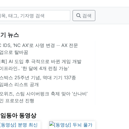
검색
기 뉴스
 IDS, ‘NC AX’로 사명 변경 ∙∙∙ AX 전문
업으로 탈바꿈
기획] AI 도입 후 극적으로 바뀐 게임 개발
이프라인.. '한 달에 4개 런칭 가능'
스박스 25주년 기념, 역대 기기 137종
임패스 리스트 공개
오위즈, 스팀 사이버펑크 축제 맞아 ‘산나비’
인 프로모션 진행
임동아 동영상