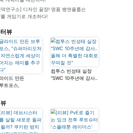
겜덕연구소] 디자인 끝장! 명품 뱅앤올룹슨
V를 게임기로 개조하다!
인터뷰
컴투스 빈성태 실장
라이드 만든
"SWC 10주년에 감사..
루트포스,
올해 더 특별한 대회로
슈퍼마리오처럼
꾸며질 것"
연스럽게 세상이
리뷰
어지는 재미를
구했다”