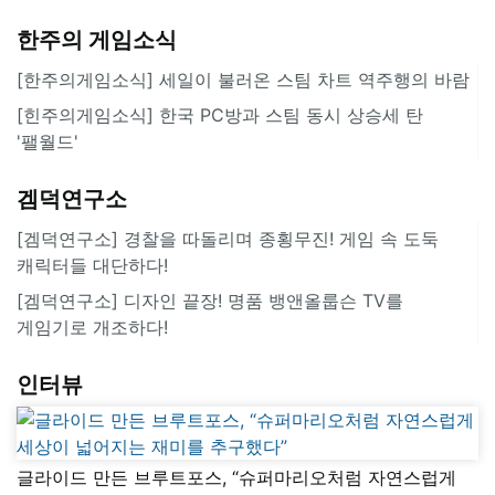
한주의 게임소식
[한주의게임소식] 세일이 불러온 스팀 차트 역주행의 바람
[힌주의게임소식] 한국 PC방과 스팀 동시 상승세 탄
'팰월드'
겜덕연구소
[겜덕연구소] 경찰을 따돌리며 종횡무진! 게임 속 도둑
캐릭터들 대단하다!
[겜덕연구소] 디자인 끝장! 명품 뱅앤올룹슨 TV를
게임기로 개조하다!
인터뷰
글라이드 만든 브루트포스, “슈퍼마리오처럼 자연스럽게