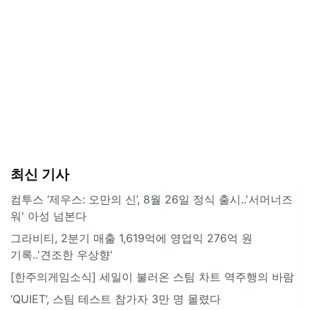
최신 기사
컴투스 ‘제우스: 오만의 신’, 8월 26일 정식 출시..'서머너즈
워' 아성 넘본다
그라비티, 2분기 매출 1,619억에 영업익 276억 원
기록..'견조한 우상향'
[한주의게임소식] 세일이 불러온 스팀 차트 역주행의 바람
‘QUIET’, 스팀 테스트 참가자 3만 명 몰렸다