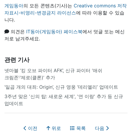
게임동아
의 모든 콘텐츠(기사)는
Creative commons 저작
자표시-비영리-변경금지 라이선스
에 따라 이용할 수 있습
니다.
의견은
IT동아(게임동아) 페이스북
에서 덧글 또는 메신
저로 남겨주세요.
관련 기사
넷마블 ‘킹 오브 파이터 AFK’, 신규 파이터 ‘애쉬
크림존’·‘제로(클론)’ 추가
‘일곱 개의 대죄: Origin’, 신규 영웅 ‘데리엘리’ 업데이트
3주년 맞은 '신의 탑: 새로운 세계', '연 이랑' 추가 등 신규
업데이트
이전
위로
목록
다음