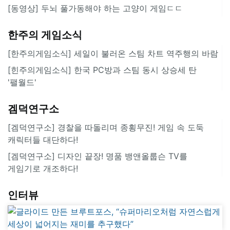
[동영상] 두뇌 풀가동해야 하는 고양이 게임ㄷㄷ
한주의 게임소식
[한주의게임소식] 세일이 불러온 스팀 차트 역주행의 바람
[힌주의게임소식] 한국 PC방과 스팀 동시 상승세 탄
'팰월드'
겜덕연구소
[겜덕연구소] 경찰을 따돌리며 종횡무진! 게임 속 도둑
캐릭터들 대단하다!
[겜덕연구소] 디자인 끝장! 명품 뱅앤올룹슨 TV를
게임기로 개조하다!
인터뷰