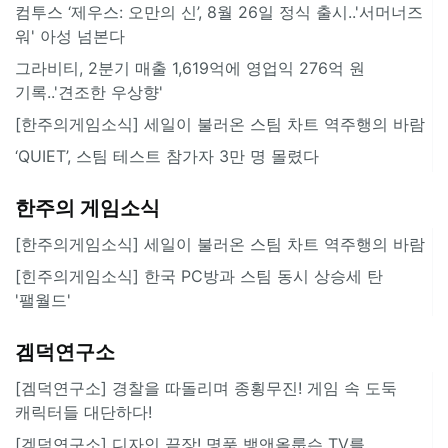
컴투스 ‘제우스: 오만의 신’, 8월 26일 정식 출시..'서머너즈
워' 아성 넘본다
그라비티, 2분기 매출 1,619억에 영업익 276억 원
기록..'견조한 우상향'
[한주의게임소식] 세일이 불러온 스팀 차트 역주행의 바람
‘QUIET’, 스팀 테스트 참가자 3만 명 몰렸다
한주의 게임소식
[한주의게임소식] 세일이 불러온 스팀 차트 역주행의 바람
[힌주의게임소식] 한국 PC방과 스팀 동시 상승세 탄
'팰월드'
겜덕연구소
[겜덕연구소] 경찰을 따돌리며 종횡무진! 게임 속 도둑
캐릭터들 대단하다!
[겜덕연구소] 디자인 끝장! 명품 뱅앤올룹슨 TV를