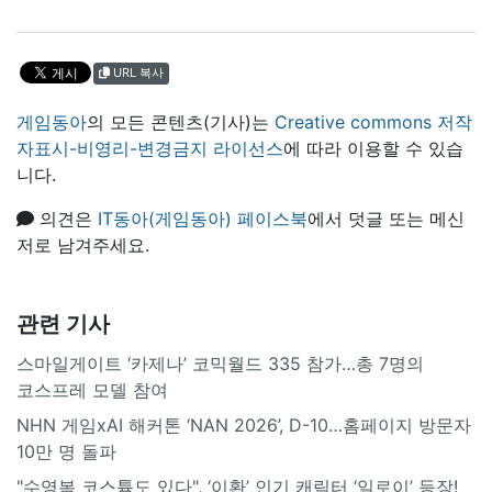
URL 복사
게임동아
의 모든 콘텐츠(기사)는
Creative commons 저작
자표시-비영리-변경금지 라이선스
에 따라 이용할 수 있습
니다.
의견은
IT동아(게임동아) 페이스북
에서 덧글 또는 메신
저로 남겨주세요.
관련 기사
스마일게이트 ‘카제나’ 코믹월드 335 참가…총 7명의
코스프레 모델 참여
NHN 게임xAI 해커톤 ‘NAN 2026’, D-10…홈페이지 방문자
10만 명 돌파
"수영복 코스튬도 있다", ‘이환’ 인기 캐릭터 ‘일로이’ 등장!