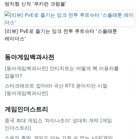
방치형 신작 '쿠키런 크럼블'
[리뷰] PvE로 즐기는 잉크 전투 루트슈터 '스플래툰
레이더스'
동아게임백과사전
[동아게임백과사전] 안티치트는 어떻게 핵 이용자를
잡을까?
스타크래프트 잡아라! 국산 RTS 쏟아지던 시절
[동아게임백과사전]
게임인더스트리
중국 최대 게임쇼 ‘차이나조이’ 성대히 개막 [게임
인더스트리]
소유의 종말, 게임도 더는 가질 수 없는 시대[게임