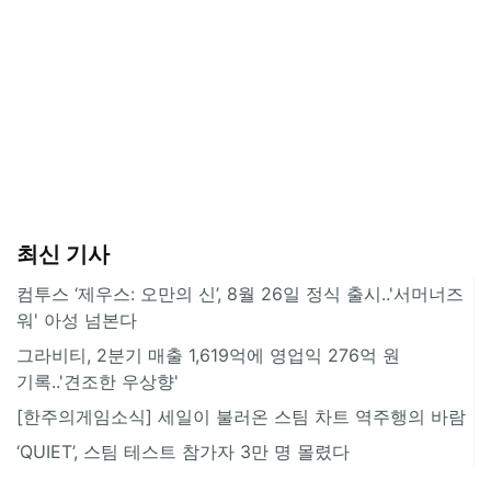
최신 기사
컴투스 ‘제우스: 오만의 신’, 8월 26일 정식 출시..'서머너즈
워' 아성 넘본다
그라비티, 2분기 매출 1,619억에 영업익 276억 원
기록..'견조한 우상향'
[한주의게임소식] 세일이 불러온 스팀 차트 역주행의 바람
‘QUIET’, 스팀 테스트 참가자 3만 명 몰렸다