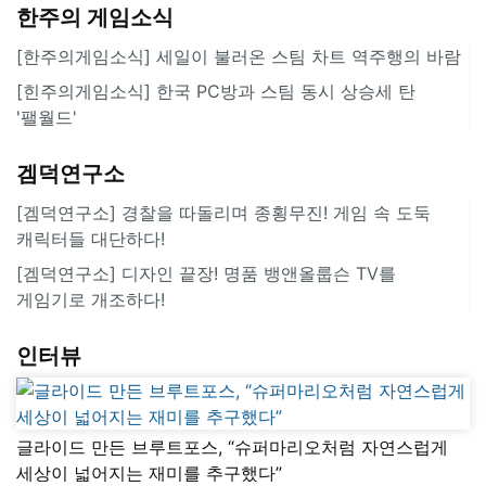
한주의 게임소식
[한주의게임소식] 세일이 불러온 스팀 차트 역주행의 바람
[힌주의게임소식] 한국 PC방과 스팀 동시 상승세 탄
'팰월드'
겜덕연구소
[겜덕연구소] 경찰을 따돌리며 종횡무진! 게임 속 도둑
캐릭터들 대단하다!
[겜덕연구소] 디자인 끝장! 명품 뱅앤올룹슨 TV를
게임기로 개조하다!
인터뷰
글라이드 만든 브루트포스, “슈퍼마리오처럼 자연스럽게
세상이 넓어지는 재미를 추구했다”