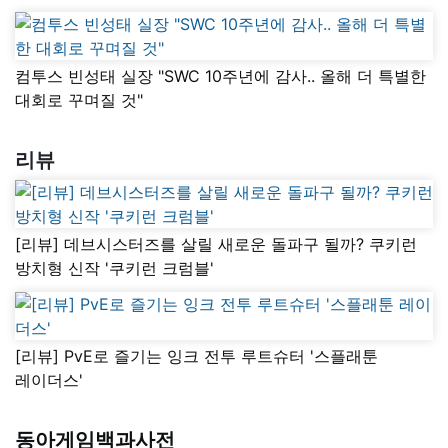
컴투스 빈성태 실장 "SWC 10주년에 감사.. 올해 더 특별한
대회로 꾸며질 것"
리뷰
[리뷰] 데브시스터즈를 살릴 새로운 돌파구 될까? 쿠키런
방치형 신작 '쿠키런 크럼블'
[리뷰] PvE로 즐기는 잉크 전투 루트슈터 '스플래툰
레이더스'
동아게임백과사전