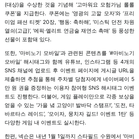
(대상)을 수상한 것을 기념해 ‘고마워요 모험가님 롤롤
쿠폰’을 지급한다. 쿠폰에는 ‘영광의 고깔 모자’와 ‘프리
미엄 패션 티켓’ 20장, ‘행동: 축하해’, ‘미스틱 던전 차원
열쇠(고급)’, ‘에픽∙엘리트 연금술 재연소 촉매’ 등 풍성한
선물이 포함돼 있다.
또한, '마비노기 모바일'과 관련된 콘텐츠를 ‘#마비노기
모바일’ 해시태그와 함께 유튜브, 인스타그램 등 4개의
SNS 채널에 업로드 후 이벤트 페이지에 게시글 URL을
제출하면 추첨을 통해 주차별 당첨자에게 네이버페이 5
만 원 권을 증정하는 이용자 참여형 SNS 해시태그 이벤
트도 진행한다. 더불어, 게임 플레이만으로 각종 보상을
얻을 수 있는 ‘가을 녘 고양이! 발바닥 스탬프!’, ‘도전, 타
바르타스 레이드’, ‘모이자, 뭉치자 길드! 이벤트 1탄’ 등
다양한 게임 내 이벤트도 실시한다.
한편, 넥슨은 내년 1월 1일까지 스타필드 수원에서 ‘마비