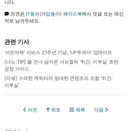
니다.
의견은
IT동아(게임동아) 페이스북
에서 덧글 또는 메신
저로 남겨주세요.
관련 기사
‘서든어택’ 서비스 21주년 기념, ‘UP투게더’ 업데이트
[나노 TIP] 물 건너 넘어온 서브컬처 ‘히간: 이루실’ 초반
성장 가이드
[리뷰] 수려한 캐릭터와 방대한 콘텐츠의 조합 ‘히간:
이루실’
이전
위로
목록
다음