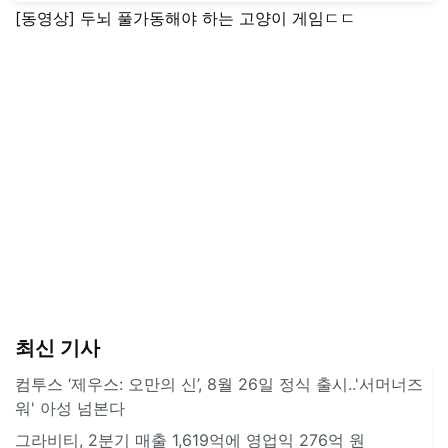
[동영상] 두뇌 풀가동해야 하는 고양이 게임ㄷㄷ
최신 기사
컴투스 ‘제우스: 오만의 신’, 8월 26일 정식 출시..'서머너즈
워' 아성 넘본다
그라비티, 2분기 매출 1,619억에 영업익 276억 원