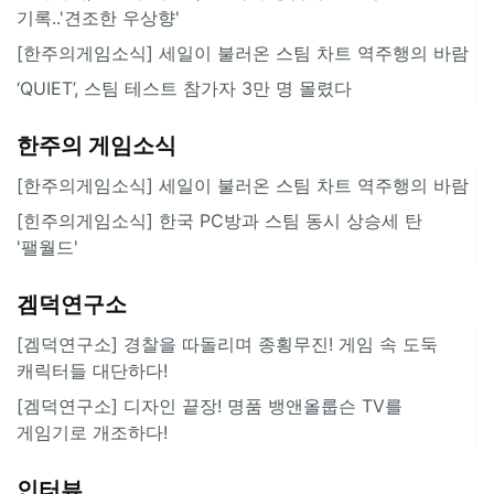
기록..'견조한 우상향'
[한주의게임소식] 세일이 불러온 스팀 차트 역주행의 바람
‘QUIET’, 스팀 테스트 참가자 3만 명 몰렸다
한주의 게임소식
[한주의게임소식] 세일이 불러온 스팀 차트 역주행의 바람
[힌주의게임소식] 한국 PC방과 스팀 동시 상승세 탄
'팰월드'
겜덕연구소
[겜덕연구소] 경찰을 따돌리며 종횡무진! 게임 속 도둑
캐릭터들 대단하다!
[겜덕연구소] 디자인 끝장! 명품 뱅앤올룹슨 TV를
게임기로 개조하다!
인터뷰