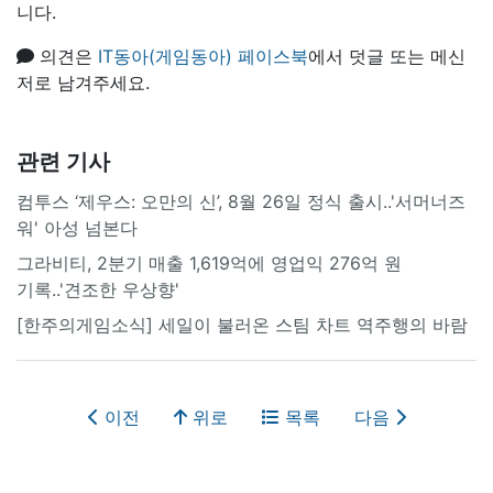
니다.
의견은
IT동아(게임동아) 페이스북
에서 덧글 또는 메신
저로 남겨주세요.
관련 기사
컴투스 ‘제우스: 오만의 신’, 8월 26일 정식 출시..'서머너즈
워' 아성 넘본다
그라비티, 2분기 매출 1,619억에 영업익 276억 원
기록..'견조한 우상향'
[한주의게임소식] 세일이 불러온 스팀 차트 역주행의 바람
이전
위로
목록
다음