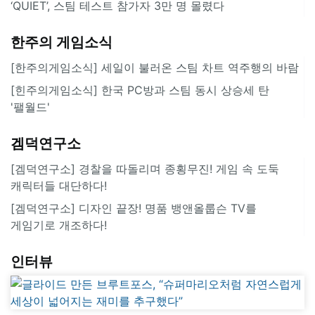
‘QUIET’, 스팀 테스트 참가자 3만 명 몰렸다
한주의 게임소식
[한주의게임소식] 세일이 불러온 스팀 차트 역주행의 바람
[힌주의게임소식] 한국 PC방과 스팀 동시 상승세 탄
'팰월드'
겜덕연구소
[겜덕연구소] 경찰을 따돌리며 종횡무진! 게임 속 도둑
캐릭터들 대단하다!
[겜덕연구소] 디자인 끝장! 명품 뱅앤올룹슨 TV를
게임기로 개조하다!
인터뷰