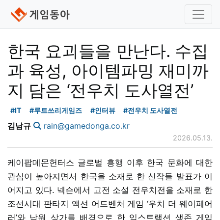
한국 요괴들을 만난다. 수집
과 육성, 아이템파밍 재미까
지 담은 ‘전우치 도사열전’
#IT
#루트쓰리게임즈
#인터뷰
#전우치 도사열전
김남규
rain@gamedonga.co.kr
2026.05.13.
케이팝데몬헌터스 글로벌 흥행 이후 한국 문화에 대한
관심이 높아지면서 한국을 소재로 한 신작들 발표가 이
어지고 있다. 넥슨에서 고전 소설 전우치전을 소재로 한
조선시대 판타지 액션 어드벤처 게임 ‘우치 더 웨이페어
러’와 낙원 상가를 배경으로 한 익스트랙션 생존 게임