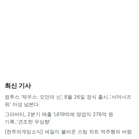
최신 기사
컴투스 ‘제우스: 오만의 신’, 8월 26일 정식 출시..'서머너즈
워' 아성 넘본다
그라비티, 2분기 매출 1,619억에 영업익 276억 원
기록..'견조한 우상향'
[한주의게임소식] 세일이 불러온 스팀 차트 역주행의 바람