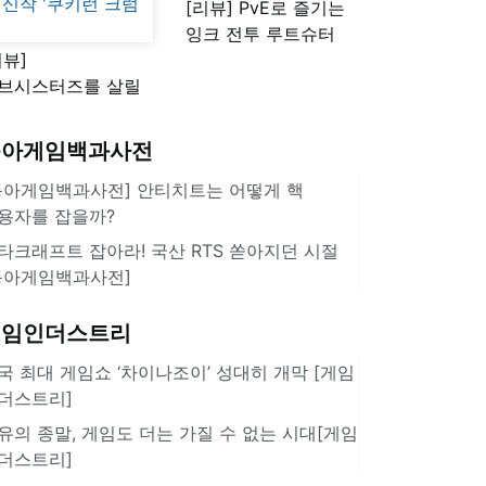
[리뷰] PvE로 즐기는
잉크 전투 루트슈터
리뷰]
'스플래툰 레이더스'
브시스터즈를 살릴
로운 돌파구 될까?
키런 방치형 신작
동아게임백과사전
쿠키런 크럼블'
동아게임백과사전] 안티치트는 어떻게 핵
용자를 잡을까?
타크래프트 잡아라! 국산 RTS 쏟아지던 시절
동아게임백과사전]
게임인더스트리
국 최대 게임쇼 ‘차이나조이’ 성대히 개막 [게임
더스트리]
유의 종말, 게임도 더는 가질 수 없는 시대[게임
더스트리]