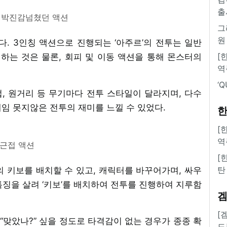
출
 박진감넘쳤던 액션
그
원
. 3인칭 액션으로 진행되는 ‘아주르’의 전투는 일반
[
하는 것은 물론, 회피 및 이동 액션을 통해 몬스터의
역
‘
접, 원거리 등 무기마다 전투 스타일이 달라지며, 다수
게임 못지않은 전투의 재미를 느낄 수 있었다.
한
[
역
근접 액션
[
탄
 키보를 배치할 수 있고, 캐릭터를 바꾸어가며, 싸우
징을 살려 ‘키보’를 배치하여 전투를 진행하여 지루함
[
 “맞았나?” 싶을 정도로 타격감이 없는 경우가 종종 확
도