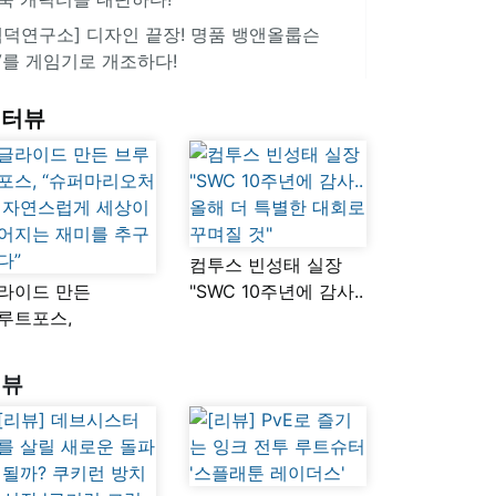
겜덕연구소] 디자인 끝장! 명품 뱅앤올룹슨
V를 게임기로 개조하다!
인터뷰
컴투스 빈성태 실장
라이드 만든
"SWC 10주년에 감사..
루트포스,
올해 더 특별한 대회로
슈퍼마리오처럼
꾸며질 것"
연스럽게 세상이
리뷰
어지는 재미를
구했다”