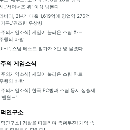
시..'서머너즈 워' 아성 넘본다
라비티, 2분기 매출 1,619억에 영업익 276억
 기록..'견조한 우상향'
한주의게임소식] 세일이 불러온 스팀 차트
주행의 바람
QUIET’, 스팀 테스트 참가자 3만 명 몰렸다
주의 게임소식
한주의게임소식] 세일이 불러온 스팀 차트
주행의 바람
힌주의게임소식] 한국 PC방과 스팀 동시 상승세
 '팰월드'
겜덕연구소
겜덕연구소] 경찰을 따돌리며 종횡무진! 게임 속
둑 캐릭터들 대단하다!