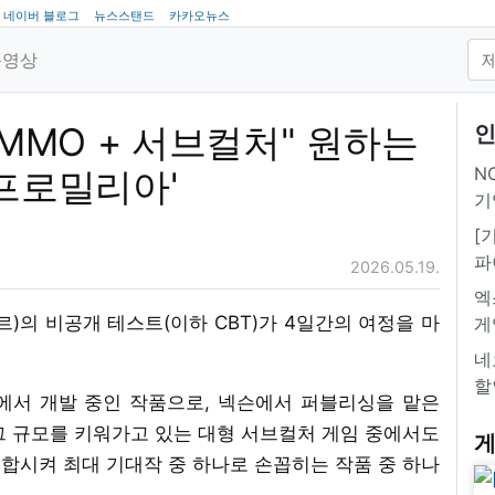
네이버 블로그
뉴스스탠드
카카오뉴스
동영상
 MMO + 서브컬처" 원하는
인
NC
 프로밀리아'
기
[
파
2026.05.19.
엑
르)의 비공개 테스트(이하 CBT)가 4일간의 여정을 마
게
네
할
즈에서 개발 중인 작품으로, 넥슨에서 퍼블리싱을 맡은
점 그 규모를 키워가고 있는 대형 서브컬처 게임 중에서도
게
합시켜 최대 기대작 중 하나로 손꼽히는 작품 중 하나