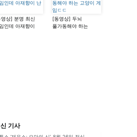
동영상] 분명 최신
[동영상] 두뇌
임인데 아재향이
풀가동해야 하는
다
고양이 게임ㄷㄷ
신 기사
투스 ‘제우스: 오만의 신’, 8월 26일 정식