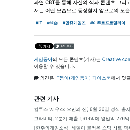
과연 CBT를 통해 자신의 색과 콘텐츠 그리
서는 어떤 모습으로 등장할지 앞으로의 모습
#IT
#넥슨
#만쥬게임즈
#아주르프로밀리아
URL 복사
게임동아
의 모든 콘텐츠(기사)는
Creative
이용할 수 있습니다.
의견은
IT동아(게임동아) 페이스북
에서 덧글
관련 기사
컴투스 ‘제우스: 오만의 신’, 8월 26일 정식 출
그라비티, 2분기 매출 1,619억에 영업익 276억
[한주의게임소식] 세일이 불러온 스팀 차트 역