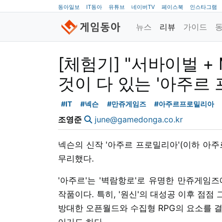
동아일보
IT동아
유튜브
네이버TV
페이스북
인스타그램
뉴스
리뷰
가이드
[체험기] "서바이벌 +
것이 다 있는 '아주르
#IT
#넥슨
#만쥬게임즈
#아주르프로밀리아
조영준
june@gamedonga.co.kr
넥슨의 신작 '아주르 프로밀리아'(이하 아주
무리했다.
'아주르'는 '벽람항로'로 유명한 만쥬게임
작품이다. 특히, '원신'의 대성공 이후 점
방대한 오픈월드와 수집형 RPG의 요소를 결
이기도 하다.