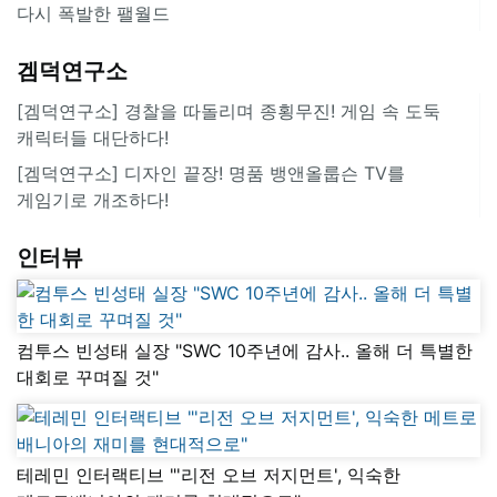
다시 폭발한 팰월드
겜덕연구소
[겜덕연구소] 경찰을 따돌리며 종횡무진! 게임 속 도둑
캐릭터들 대단하다!
[겜덕연구소] 디자인 끝장! 명품 뱅앤올룹슨 TV를
게임기로 개조하다!
인터뷰
컴투스 빈성태 실장 "SWC 10주년에 감사.. 올해 더 특별한
대회로 꾸며질 것"
테레민 인터랙티브 "'리전 오브 저지먼트', 익숙한