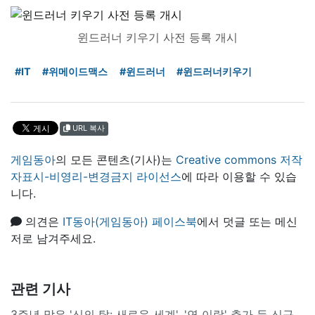
윈드러너 키우기 사전 등록 개시
#IT
#위메이드맥스
#윈드러너
#윈드러너키우기
URL 복사
게임동아
의 모든 콘텐츠(기사)는
Creative commons 저작
자표시-비영리-변경금지 라이선스
에 따라 이용할 수 있습
니다.
의견은
IT동아(게임동아) 페이스북
에서 덧글 또는 메신
저로 남겨주세요.
관련 기사
3주년 맞은 '신의 탑: 새로운 세계', '연 이랑' 추가 등 신규