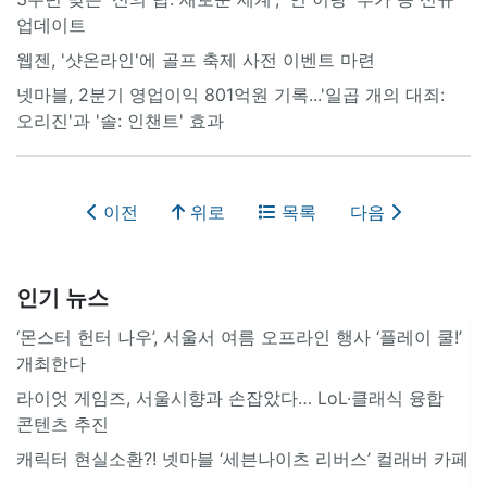
업데이트
웹젠, '샷온라인'에 골프 축제 사전 이벤트 마련
넷마블, 2분기 영업이익 801억원 기록...'일곱 개의 대죄:
오리진'과 '솔: 인챈트' 효과
이전
위로
목록
다음
인기 뉴스
‘몬스터 헌터 나우’, 서울서 여름 오프라인 행사 ‘플레이 쿨!’
개최한다
라이엇 게임즈, 서울시향과 손잡았다… LoL·클래식 융합
콘텐츠 추진
캐릭터 현실소환?! 넷마블 ‘세븐나이츠 리버스’ 컬래버 카페