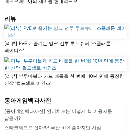
메트로배니아의 재미를 현대적으로"
리뷰
[리뷰] PvE로 즐기는 잉크 전투 루트슈터 '스플래툰
레이더스'
[리뷰] 부루마블과 카드 배틀을 한 번에! 10년 만에 등장한
신작 ‘컬드셉트 비긴즈’
동아게임백과사전
[동아게임백과사전] 안티치트는 어떻게 핵 이용자를
잡을까?
스타크래프트 잡아라! 국산 RTS 쏟아지던 시절