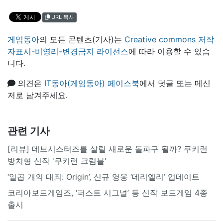
URL 복사
게임동아
의 모든 콘텐츠(기사)는
Creative commons 저작
자표시-비영리-변경금지 라이선스
에 따라 이용할 수 있습
니다.
의견은
IT동아(게임동아) 페이스북
에서 덧글 또는 메신
저로 남겨주세요.
관련 기사
[리뷰] 데브시스터즈를 살릴 새로운 돌파구 될까? 쿠키런
방치형 신작 '쿠키런 크럼블'
‘일곱 개의 대죄: Origin’, 신규 영웅 ‘데리엘리’ 업데이트
코리아보드게임즈, ‘퍼스트 시그널’ 등 신작 보드게임 4종
출시