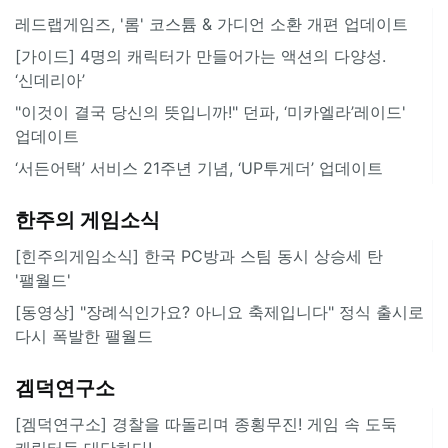
레드랩게임즈, '롬' 코스튬 & 가디언 소환 개편 업데이트
[가이드] 4명의 캐릭터가 만들어가는 액션의 다양성.
‘신데리아’
"이것이 결국 당신의 뜻입니까!" 던파, ‘미카엘라’레이드'
업데이트
‘서든어택’ 서비스 21주년 기념, ‘UP투게더’ 업데이트
한주의 게임소식
[힌주의게임소식] 한국 PC방과 스팀 동시 상승세 탄
'팰월드'
[동영상] "장례식인가요? 아니요 축제입니다" 정식 출시로
다시 폭발한 팰월드
겜덕연구소
[겜덕연구소] 경찰을 따돌리며 종횡무진! 게임 속 도둑
캐릭터들 대단하다!