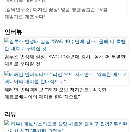
[겜덕연구소] 디자인 끝장! 명품 뱅앤올룹슨 TV를
게임기로 개조하다!
인터뷰
컴투스 빈성태 실장 "SWC 10주년에 감사.. 올해 더 특별한
대회로 꾸며질 것"
테레민 인터랙티브 "'리전 오브 저지먼트', 익숙한
메트로배니아의 재미를 현대적으로"
리뷰