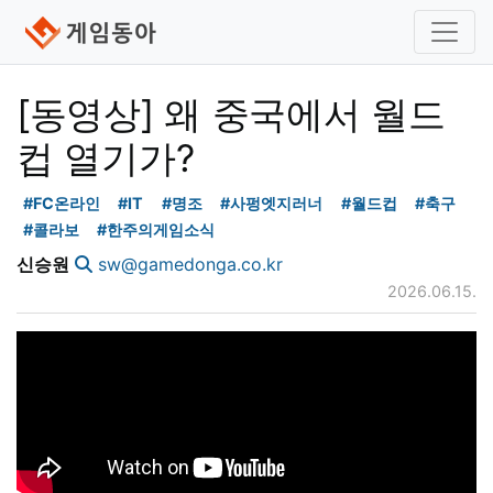
[동영상] 왜 중국에서 월드
컵 열기가?
#FC온라인
#IT
#명조
#사펑엣지러너
#월드컵
#축구
#콜라보
#한주의게임소식
신승원
sw@gamedonga.co.kr
2026.06.15.