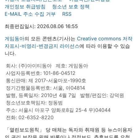
개인정보 취급방침
청소년 보호 정책
E-MAIL 주소 수집 거부
RSS
최종편집일시: 2026.08.06 16:55
게임동아
의 모든 콘텐츠(기사)는
Creative commons 저작
자표시-비영리-변경금지 라이선스
에 따라 이용할 수 있습
니다.
회사: (주)아이티동아
제호: 게임동아
사업자등록번호: 101-86-04512
통신판매: 제 2017-서울마포-1990호
정기간행물등록번호: 서울, 아04814
발행, 등록일자: 2010년 4월 7일
발행/편집인: 강덕원
청소년보호책임자: 정동범
주소: 서울시 마포구 양화로8길 25-4 우)04044
전화: 02-6352-8220
「열린보도원칙」 당 매체는 독자와 취재원 등 뉴스이용자
의 권리 보장을 위해 반론이나 정정보도, 추후보도를 요청