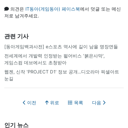
의견은
IT동아(게임동아) 페이스북
에서 덧글 또는 메신
저로 남겨주세요.
관련 기사
[동아게임백과사전] e스포츠 역사에 길이 남을 명장면들
전세계에서 개발력 인정받는 펄어비스 '붉은사막',
게임스컴 데브에서도 초청받아
웹젠, 신작 'PROJECT D1' 정보 공개...디오라마 픽셀아트
눈길
이전
위로
목록
다음
인기 뉴스