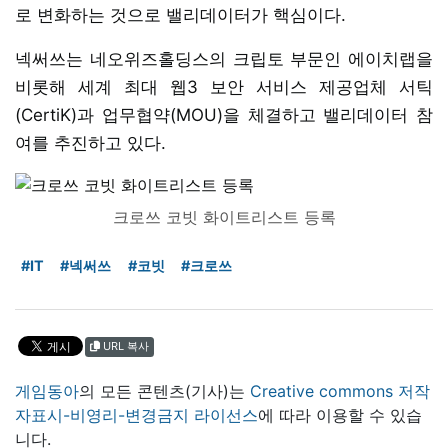
로 변화하는 것으로 밸리데이터가 핵심이다.
넥써쓰는 네오위즈홀딩스의 크립토 부문인 에이치랩을
비롯해 세계 최대 웹3 보안 서비스 제공업체 서틱
(CertiK)과 업무협약(MOU)을 체결하고 밸리데이터 참
여를 추진하고 있다.
크로쓰 코빗 화이트리스트 등록
#IT
#넥써쓰
#코빗
#크로쓰
URL 복사
게임동아
의 모든 콘텐츠(기사)는
Creative commons 저작
자표시-비영리-변경금지 라이선스
에 따라 이용할 수 있습
니다.