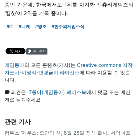
중인 가운데, 한국에서도 1위를 차지한 센츄리게임즈의
‘킹샷’이 2위를 기록 중이다.
#IT
#니케
#명조
#한주의게임소식
URL 복사
게임동아
의 모든 콘텐츠(기사)는
Creative commons 저작
자표시-비영리-변경금지 라이선스
에 따라 이용할 수 있습
니다.
의견은
IT동아(게임동아) 페이스북
에서 덧글 또는 메신
저로 남겨주세요.
관련 기사
컴투스 ‘제우스: 오만의 신’, 8월 26일 정식 출시..'서머너즈