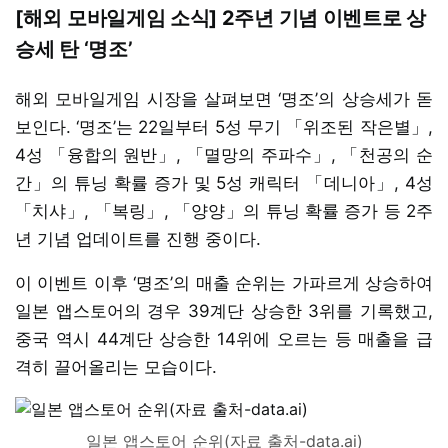
[해외 모바일게임 소식] 2주년 기념 이벤트로 상
승세 탄 ‘명조’
해외 모바일게임 시장을 살펴보면 ‘명조’의 상승세가 돋
보인다. ‘명조’는 22일부터 5성 무기 「위조된 작은별」,
4성 「융합의 원반」, 「멸망의 주파수」, 「천공의 순
간」의 튜닝 확률 증가 및 5성 캐릭터 「데니아」, 4성
「치샤」, 「복링」, 「양양」의 튜닝 확률 증가 등 2주
년 기념 업데이트를 진행 중이다.
이 이벤트 이후 ‘명조’의 매출 순위는 가파르게 상승하여
일본 앱스토어의 경우 39계단 상승한 3위를 기록했고,
중국 역시 44계단 상승한 14위에 오르는 등 매출을 급
격히 끌어올리는 모습이다.
일본 앱스토어 순위(자료 출처-data.ai)