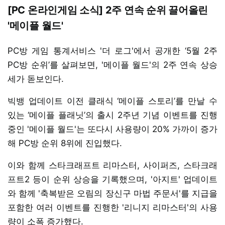
[PC 온라인게임 소식] 2주 연속 순위 끌어올린
'메이플 월드'
PC방 게임 통계서비스 '더 로그'에서 공개한 ‘5월 2주
PC방 순위’를 살펴보면, '메이플 월드'의 2주 연속 상승
세가 돋보인다.
빅뱅 업데이트 이전 클래식 ‘메이플 스토리’를 만날 수
있는 ‘메이플 플래닛’의 출시 2주년 기념 이벤트를 진행
중인 '메이플 월드'는 또다시 사용량이 20% 가까이 증가
해 PC방 순위 8위에 진입했다.
이와 함께 스타크래프트 리마스터, 사이퍼즈, 스타크래
프트2 등이 순위 상승을 기록했으며, '아지트' 업데이트
와 함께 '축복받은 오림의 장신구 마법 주문서'를 지급을
포함한 여러 이벤트를 진행한 '리니지 리마스터'의 사용
량이 소폭 증가했다.