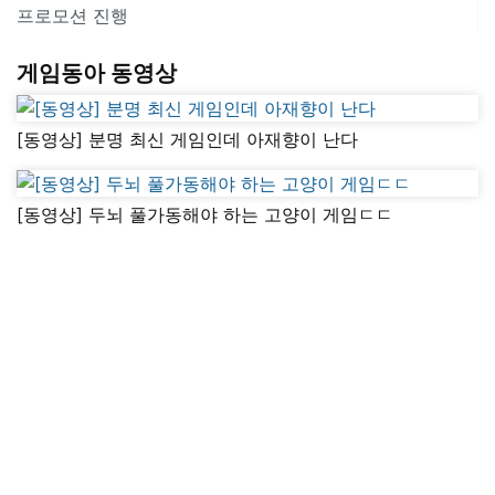
프로모션 진행
게임동아 동영상
[동영상] 분명 최신 게임인데 아재향이 난다
[동영상] 두뇌 풀가동해야 하는 고양이 게임ㄷㄷ