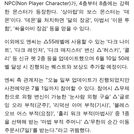
NPC(Non Player Character)가, 4층부터 8층에는 강력
한 몬스터가 등장한다. '상아탑'의 보스 몬스터는 '데
몬'이다. '데몬'을 처치하면 '달의 장궁', 마법서 '이뮨 투
함', '싸울아비 장검' 등을 얻을 수 있다.
이외에도 엔씨는 △55레벨에 사용할 수 있는 '다크 나이
트', '다크 레인저', '다크 매지스터' 변신 △'허스키', '콜
리' 등 신규 펫 2종 등을 업데이트했으며 6월 10일 50레
벨 달성 시 진행되는 퀘스트와 보상도 추가할 예정이다.
엔씨 측 관계자는 "오늘 일부 업데이트가 진행되었지만
사전예약은 7월 1일까지 참여할 수 있다. 참여시 △무제
한으로 외형 변신이 가능한 '눈사람 외형 구슬' △'글로
잉 오라 부적(군주)', '리덕션 아머 부적(기사)', '블레스
오브 어스 부적(요정)', '홀리 워크 부적(마법사)' 중 1종
을 선택해 받는 '마법 부적 주머니' △'무한의 순간 이동
주문서(7일)'를 받는다."라고 귀띔했다.