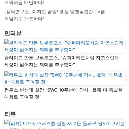
캐릭터들 대단하다!
[겜덕연구소] 디자인 끝장! 명품 뱅앤올룹슨 TV를
게임기로 개조하다!
인터뷰
글라이드 만든 브루트포스, “슈퍼마리오처럼 자연스럽게
세상이 넓어지는 재미를 추구했다”
컴투스 빈성태 실장 "SWC 10주년에 감사.. 올해 더 특별한
대회로 꾸며질 것"
리뷰