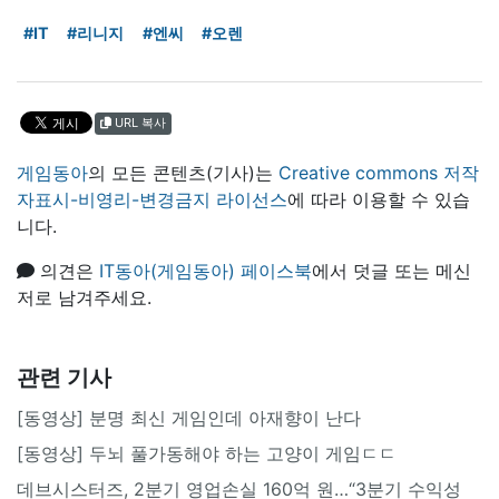
#IT
#리니지
#엔씨
#오렌
URL 복사
게임동아
의 모든 콘텐츠(기사)는
Creative commons 저작
자표시-비영리-변경금지 라이선스
에 따라 이용할 수 있습
니다.
의견은
IT동아(게임동아) 페이스북
에서 덧글 또는 메신
저로 남겨주세요.
관련 기사
[동영상] 분명 최신 게임인데 아재향이 난다
[동영상] 두뇌 풀가동해야 하는 고양이 게임ㄷㄷ
데브시스터즈, 2분기 영업손실 160억 원…“3분기 수익성